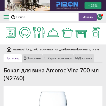
0
Искать
Главная
Посуда
Стеклянная посуда
Бокалы
Бокалы для вина
Бо
Про товар
Описание
Характеристики
Доставка
Бокал для вина Arcoroc Vina 700 мл
(N2760)