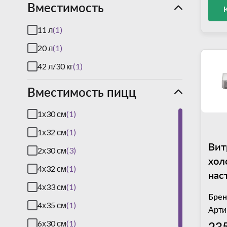
Вместимость
DVA
(4)
EWT Inox
(21)
11 л
(1)
Fama
(27)
20 л
(1)
Fimar
(79)
42 л/30 кг
(1)
Forcar
(26)
Вместимость пицц
Forcold
(45)
1х30 см
(1)
Gastromix
(14)
1х32 см
(1)
Hamilton Beach
(9)
Вит
2х30 см
(3)
Helia Smoker
(3)
хол
4х32 см
(1)
Hendi
(27)
нас
4х33 см
(1)
(10
Imperia
(22)
Брен
VRX
4х35 см
(1)
Арти
ItPizza
(22)
6х30 см
(1)
23