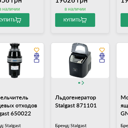
в наличии
в наличии
КУПИТЬ
КУПИТЬ
ельчитель
Льдогенератор
Мо
евых отходов
Stalgast 871101
ящ
lgast 650022
GN
хо
д:
Stalgast
Бренд:
Stalgast
Бре