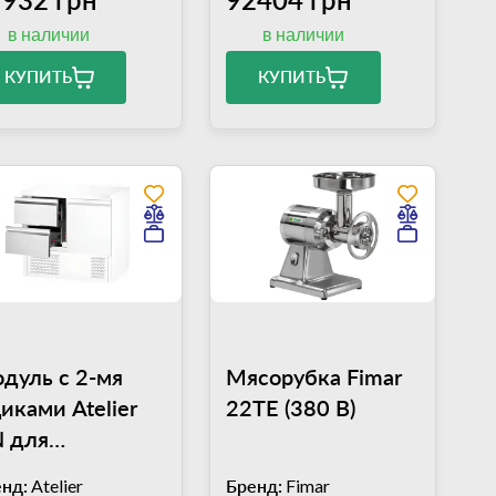
в наличии
в наличии
КУПИТЬ
КУПИТЬ
дуль с 2-мя
Мясорубка Fimar
иками Atelier
22TE (380 В)
 для
лодильного
нд:
Atelier
Бренд:
Fimar