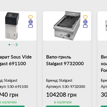
арат Sous Vide
Вапо-гриль
Ви
lgast 691100
Stalgast 9732000
хо
Fo
VR
д:
Stalgast
Бренд:
Stalgast
Бре
(6
кул: 530-691100
Артикул: 530-9732000
Арт
940 грн
104208 грн
30
в наличии
в наличии