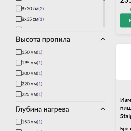
JAU
(8)
8х30 см
(2)
Josper
(6)
8х35 см
(1)
Kogast
(24)
9х35 см
(1)
Kopa
(3)
Высота пропила
12х30 см
(1)
Krupps
(10)
12х33 см
(1)
150 мм
(1)
Lainox
(39)
18х33 см
(1)
195 мм
(1)
Lavezzini
(16)
200 мм
(1)
Monolith
(14)
220 мм
(1)
Piron
(9)
225 мм
(1)
Pizza Group
(13)
Изм
Retigo
(37)
пищ
Глубина нагрева
Sta
RGV
(20)
153 мм
(1)
Robot Coupe
(65)
Брен