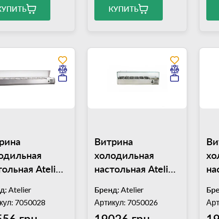
КУПИТЬ
КУПИТЬ
рина
Витрина
Ви
одильная
холодильная
хо
тольная Atelier
настольная Atelier
на
хGN1/4) А-
(6хGN1/4) А-
(7
д:
Atelier
Бренд:
Atelier
Бре
2000/330
VRX1400/330
VR
кул: 7050028
Артикул: 7050026
Арт
556 грн
19026 грн
19