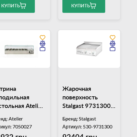
КУПИТЬ
КУПИТЬ
трина
Жарочная
лодильная
поверхность
стольная Atelier
Stalgast 9731300
хGN1/4) А-
комбинированная
нд:
Atelier
Бренд:
Stalgast
X1500/330
икул: 7050027
Артикул: 530-9731300
932 грн
92404 грн