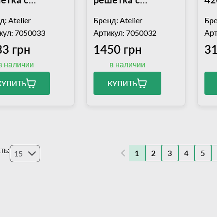
стиковым
пластиковым
д:
Atelier
Бренд:
Atelier
Бре
рытием GN1/1
покрытием GN2/1
кул: 7050033
Артикул: 7050032
Арт
стола Atelier
для стола Atelier
33 грн
1450 грн
31
мплект)
(комплект)
в наличии
в наличии
КУПИТЬ
КУПИТЬ
ть:
1
2
3
4
5
15