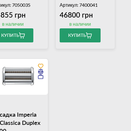
ола с нижним
икул: 7050035
Артикул: 7400041
регатом
855 грн
46800 грн
в наличии
в наличии
КУПИТЬ
КУПИТЬ
садка Imperia
 Classica Duplex
00