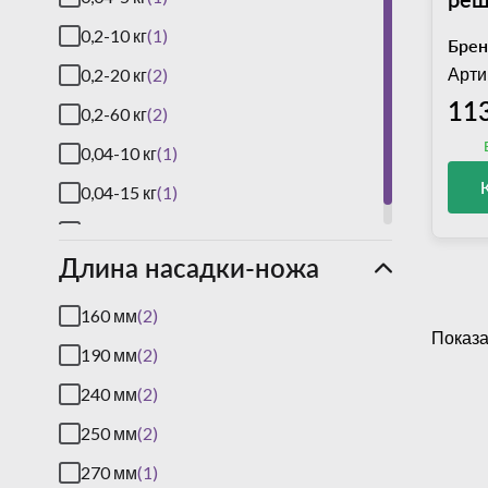
пла
0,2-10 кг
(1)
Брен
пок
Арти
0,2-20 кг
(2)
для 
11
0,2-60 кг
(2)
(ко
0,04-10 кг
(1)
0,04-15 кг
(1)
0,4-150 кг
(2)
Длина насадки-ножа
160 мм
(2)
Показа
190 мм
(2)
240 мм
(2)
250 мм
(2)
270 мм
(1)