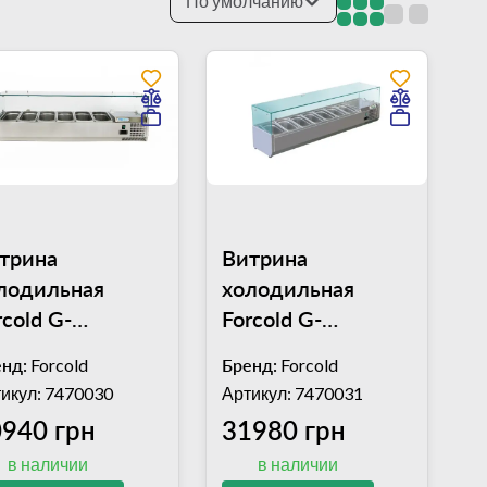
По умолчанию
трина
Витрина
лодильная
холодильная
rcold G-
Forcold G-
X1400-330
VRX1500-330
нд:
Forcold
Бренд:
Forcold
хGN 1/4)
(7хGN 1/4)
икул: 7470030
Артикул: 7470031
940 грн
31980 грн
в наличии
в наличии