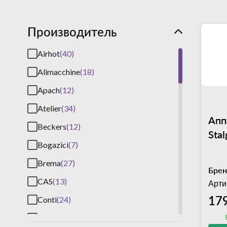
Производитель
Airhot
(40)
Alimacchine
(18)
Apach
(12)
Atelier
(34)
Апп
Beckers
(12)
Sta
Bogazici
(7)
Brema
(27)
Брен
CAS
(13)
Арти
17
Conti
(24)
Cooleq
(26)