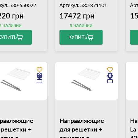
ст
кул: 530-650022
Артикул: 530-871101
Арт
аг
220 грн
17472 грн
15
в наличии
в наличии
КУПИТЬ
КУПИТЬ
равляющие
Направляющие
На
 решетки +
для решетки +
La
етка с
решетка с
42