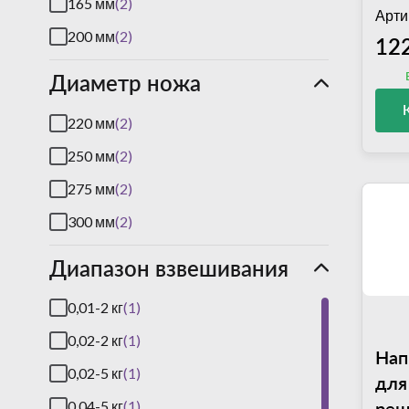
165 мм
(2)
Арти
Silanos
(8)
200 мм
(2)
12
Sirman
(31)
Диаметр ножа
Stalgast
(147)
Tefcold
(16)
220 мм
(2)
Tehma
(13)
250 мм
(2)
Thielmann
(1)
275 мм
(2)
Unox
(64)
300 мм
(2)
Україна
(9)
Диапазон взвешивания
0,01-2 кг
(1)
0,02-2 кг
(1)
Нап
0,02-5 кг
(1)
для
реш
0,04-5 кг
(1)