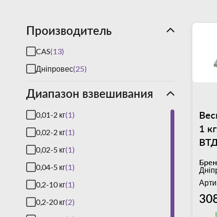
Производитель
CAS
(13)
Дніпровес
(25)
Диапазон взвешивания
Вес
0,01-2 кг
(1)
1 к
0,02-2 кг
(1)
ВТД
0,02-5 кг
(1)
пла
Брен
0,04-5 кг
(1)
176
Дніп
пог
Арти
0,2-10 кг
(1)
30
0,2-20 кг
(2)