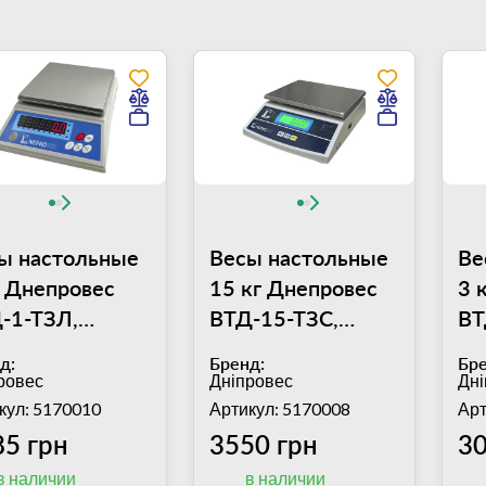
ы настольные
Весы настольные
Ве
г Днепровес
15 кг Днепровес
3 
-1-ТЗЛ,
ВТД-15-ТЗС,
ВТ
тформа
платформа
пл
д:
Бренд:
Бре
х176 мм,
245х195 мм,
17
ровес
Дніпровес
Дні
решность 0,1 г
погрешность 5 г
по
кул: 5170010
Артикул: 5170008
Арт
85 грн
3550 грн
30
в наличии
в наличии