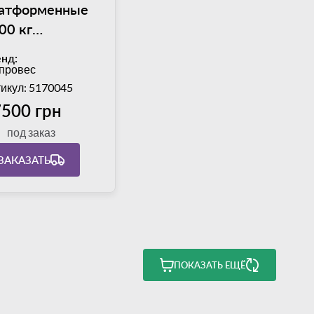
атформенные
00 кг
епровес
нд:
Д-1212-2,
провес
атформа
икул: 5170045
00х1200 мм
500 грн
под заказ
ЗАКАЗАТЬ
ПОКАЗАТЬ ЕЩЁ