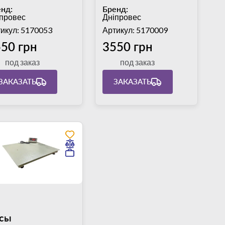
атформа
платформа
нд:
Бренд:
0х235 мм
245х195 мм,
провес
Дніпровес
погрешность 10 г
икул: 5170053
Артикул: 5170009
50 грн
3550 грн
под заказ
под заказ
ЗАКАЗАТЬ
ЗАКАЗАТЬ
сы