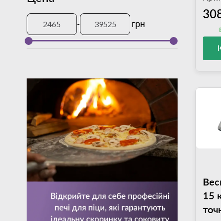
30
-
грн
Вес
15 
точ