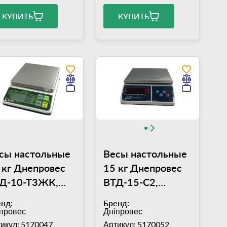
КУПИТЬ
КУПИТЬ
сы настольные
Весы настольные
 кг Днепровес
15 кг Днепровес
Д-10-Т3ЖК,
ВТД-15-С2,
атформа
платформа
нд:
Бренд:
5х155 мм,
300х235 мм
провес
Дніпровес
грешность 1 г
икул: 5170047
Артикул: 5170052