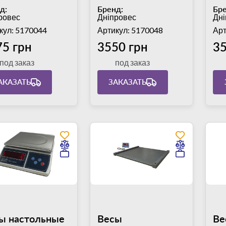
провес
Днепровес
пл
д:
Бренд:
Бре
-15-ССЧ,
ВТД-15-Т3Е,
30
ровес
Дніпровес
Дні
тформа
платформа
кул: 5170044
Артикул: 5170048
Арт
х275 мм,
245х195 мм,
75 грн
3550 грн
35
решность 0,5 г
погрешность 1 г
под заказ
под заказ
АКАЗАТЬ
ЗАКАЗАТЬ
ы настольные
Весы
Ве