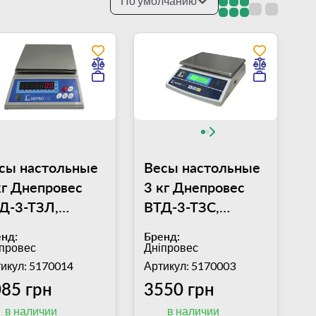
По умолчанию
сы настольные
Весы настольные
кг Днепровес
3 кг Днепровес
Д-3-ТЗЛ,
ВТД-3-ТЗС,
атформа
платформа
нд:
Бренд:
6х176 мм,
245х195 мм,
провес
Дніпровес
грешность 0,5 г
погрешность 1 г
икул: 5170014
Артикул: 5170003
85 грн
3550 грн
в наличии
в наличии