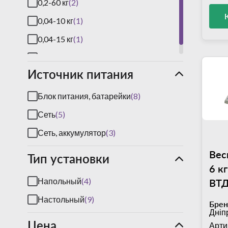
0,2-60 кг
(2)
0,04-10 кг
(1)
0,04-15 кг
(1)
0,4-150 кг
(2)
Источник питания
Блок питания, батарейки
(8)
Сеть
(5)
Сеть, аккумулятор
(3)
Вес
Тип установки
6 к
Напольный
(4)
ВТД
пла
Настольный
(9)
Брен
176
Дніп
Цена
пог
Арти