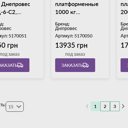
г Днепровес
платформенные
пл
-6-С2,
1000 кг
20
тформа
Днепровес
Дн
д:
Бренд:
Бре
х235 мм,
ВПД-0808,
ВП
ровес
Дніпровес
Дні
решность 2 г
платформа
пл
кул: 5170051
Артикул: 5170050
Арт
800х800 мм
12
50 грн
13935 грн
17
под заказ
под заказ
АКАЗАТЬ
ЗАКАЗАТЬ
ть:
1
2
3
15