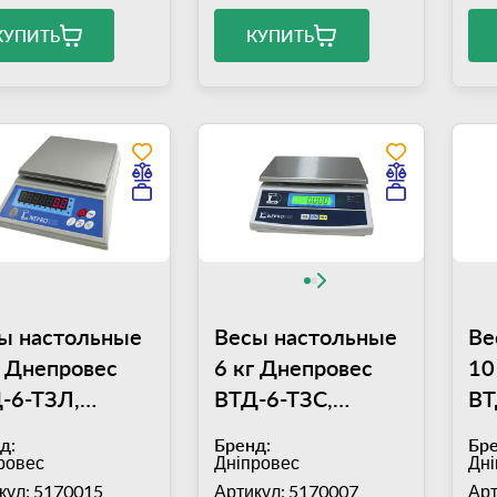
КУПИТЬ
КУПИТЬ
ы настольные
Весы настольные
Ве
г Днепровес
6 кг Днепровес
10
-6-ТЗЛ,
ВТД-6-ТЗС,
ВТ
тформа
платформа
пл
д:
Бренд:
Бре
х176 мм,
245х195 мм,
15
ровес
Дніпровес
Дні
решность 1 г
погрешность 2 г
по
кул: 5170015
Артикул: 5170007
Арт