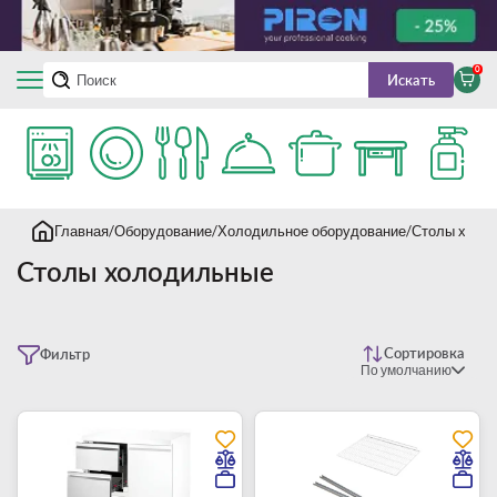
0
Искать
Главная
Оборудование
Холодильное оборудование
Столы холо
Столы холодильные
Сортировка
Фильтр
По умолчанию