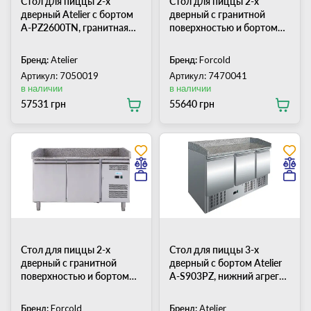
Стол для пиццы 2-х
Стол для пиццы 2-х
дверный Atelier с бортом
дверный с гранитной
А-PZ2600TN, гранитная
поверхностью и бортом
поверхность
Forcold G-PS900-FC
Бренд:
Atelier
Бренд:
Forcold
Артикул: 7050019
Артикул: 7470041
в наличии
в наличии
57531 грн
55640 грн
Стол для пиццы 2-х
Стол для пиццы 3-х
дверный с гранитной
дверный с бортом Atelier
поверхностью и бортом
А-S903PZ, нижний агрегат,
Forcold G-PZ2600TN-FC
гранитная поверхность
Бренд:
Forcold
Бренд:
Atelier