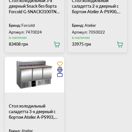
Стол холодильный 3-х
Стол холодильный
дверный Snack без борта
саладетта 2-х дверный c
Forcold G-SNACK3100TN-
бортом Atelier А-PS900,
FC
гранитная поверхность
Бренд:
Forcold
Бренд:
Atelier
Артикул: 7470024
Артикул: 7050022
в наличии
в наличии
83408 грн
33975 грн
Стол холодильный
саладетта 3-х дверный с
бортом Atelier А-PS903,
гранитная поверхность
Бренд:
Atelier