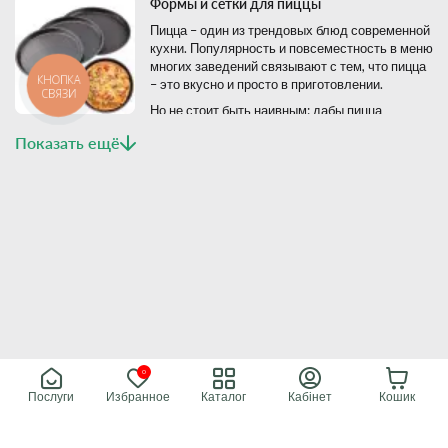
Формы и сетки для пиццы
Пицца – один из трендовых блюд современной
кухни. Популярность и повсеместность в меню
многих заведений связывают с тем, что пицца
КНОПКА
– это вкусно и просто в приготовлении.
СВЯЗИ
Но не стоит быть наивным: дабы пицца
получилась вкусной, необходимо:
Показать ещё
соблюдать рецептуру;
использовать качественные продукты;
готовить с помощью профессионального инвентаря.
Формы и сетки для пиццы являются как раз-таки инструментарием,
без которого лучшие повара и пиццайолы не представляют свою
работу.
Интернет-магазин
Accord Group
позаботился о выборе
качественного производителя формы и сеток для пиццы. Это
европейский производитель Stalgast.
Ставайте профессионалом вместе с Stalgast
0
Послуги
Избранное
Каталог
Кабінет
Кошик