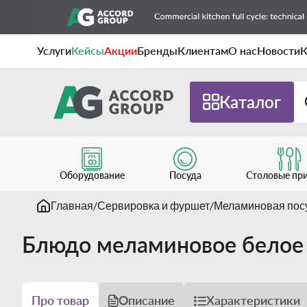
Услуги
Кейсы
Акции
Бренды
Клиентам
О нас
Новости
К
Каталог
Оборудование
Посуда
Столовые пр
Главная
Сервировка и фуршет
Меламиновая пос
Блюдо меламиновое белое
Про товар
Описание
Характеристики