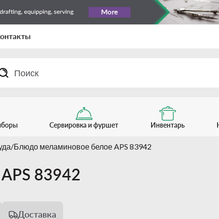
онтакты
иборы
Сервировка и фуршет
Инвентарь
уда
Блюдо меламиновое белое APS 83942
 APS 83942
Доставка