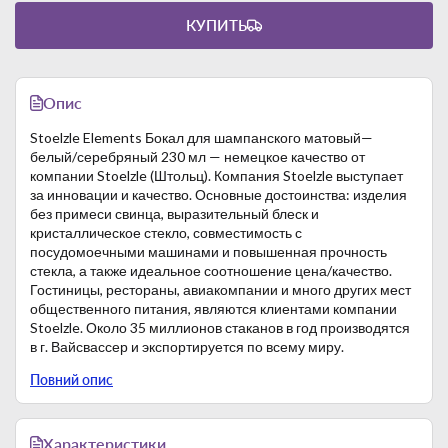
КУПИТЬ
Опис
Stoelzle Elements Бокал для шампанского матовый—
белый/серебряный 230 мл — немецкое качество от
компании Stoelzle (Штольц). Компания Stoelzle выступает
за инновации и качество. Основные достоинства: изделия
без примеси свинца, выразительный блеск и
кристаллическое стекло, совместимость с
посудомоечными машинами и повышенная прочность
стекла, а также идеальное соотношение цена/качество.
Гостиницы, рестораны, авиакомпании и много других мест
общественного питания, являются клиентами компании
Stoelzle. Около 35 миллионов стаканов в год производятся
в г. Вайсвассер и экспортируется по всему миру.
Повний опис
Рекомендации по очистке
Стеклянную посуду серии Elements можно использовать в
посудомоечном оборудовании. Цветное покрытие
выдерживает до 3000 циклов полоскания. При очистке не
Характеристики