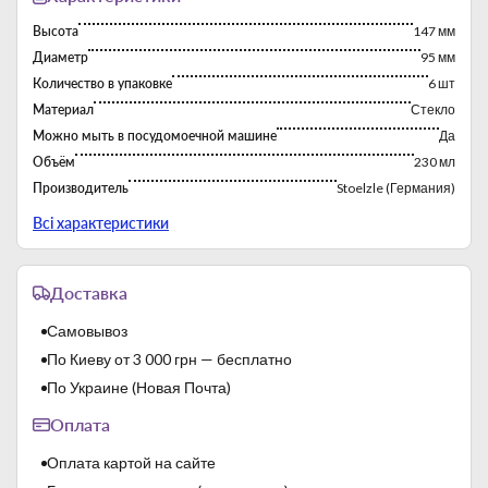
рекомендуется использовать острые предметы, которые
Высота
147 мм
могут нанести дефекты покрытию.
Диаметр
95 мм
Количество в упаковке
6 шт
Материал
Стекло
Можно мыть в посудомоечной машине
Да
Объём
230 мл
Производитель
Stoelzle (Германия)
Серия
Elements
Всі характеристики
Страна-производитель
Германия
Цвет
Матовый-белый/серебряный
Доставка
Самовывоз
По Киеву от 3 000 грн — бесплатно
По Украине (Новая Почта)
Оплата
Оплата картой на сайте