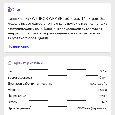
Опис
Кипятильник EWT INOX WB-16E1 объемом 16 литров. Эта
модель имеет одностеночную конструкцию и выполнена из
нержавеющей стали. Кипятильник оснащен краником из
твердого пластика, который надежен, но требует все же
аккуратного обращения.
В кипятильнике отсутствует регулятор температуры.
Повний опис
Принцип действия заключается в нагреве воды до
температуры кипения, после этого нагрев отключается, а
при опускании температуры ниже 80 °С термостат
включает ТЭН и поддерживает температуру не ниже 80
Характеристики
градусов.
Вес
3,5 кг
Световые индикаторы указывают на соответствующий
режим работы кипятильника. За уровнем воды в
Время разогрева
40 мин
кипятильнике можно следить с помощью внешней
Диапазон рабочих температур
+80...+100 °C
прозрачной трубки.
Мощность
1,5 кВт
Напряжение
220 В
Объём
16 л
Производитель
EWT Inox (Германия)
Размеры
260х320 мм