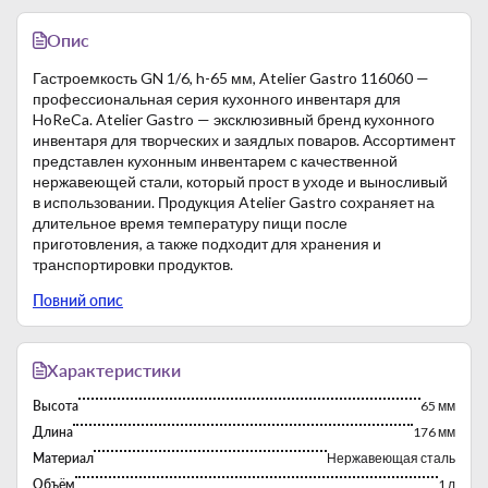
Опис
Гастроемкость GN 1/6, h-65 мм, Atelier Gastro 116060 —
профессиональная серия кухонного инвентаря для
HoReCa. Atelier Gastro — эксклюзивный бренд кухонного
инвентаря для творческих и заядлых поваров. Ассортимент
представлен кухонным инвентарем с качественной
нержавеющей стали, который прост в уходе и выносливый
в использовании. Продукция Atelier Gastro сохраняет на
длительное время температуру пищи после
приготовления, а также подходит для хранения и
транспортировки продуктов.
Основные характеристики гастроемкостей:
Повний опис
изготовлены из нержавеющей стали;
толщина металла от 0,7 мм;
высокая стойкость к перепаду температур: от 40°
до +300°C;
Характеристики
можно мыть в посудомоечной машине;
Высота
65 мм
возможность штабелирования гастроемкостей.
Благодаря широкому разнообразию и высоким стандартам
Длина
176 мм
качества каждый найдет для себя идеальный вариант.
Материал
Нержавеющая сталь
Присоединяйтесь и выбирайте практичность по
Объём
1 л