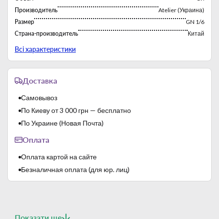
справедливой цене.
Производитель
Atelier (Украина)
Размер
GN 1/6
Страна-производитель
Китай
Ширина
162 мм
Всі характеристики
Доставка
Самовывоз
По Киеву от 3 000 грн — бесплатно
По Украине (Новая Почта)
Оплата
Оплата картой на сайте
Безналичная оплата (для юр. лиц)
Показати ще