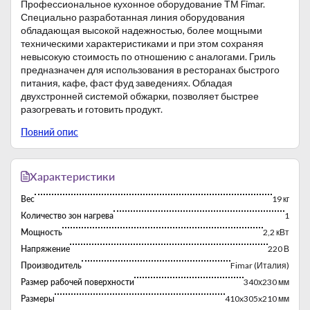
Профессиональное кухонное оборудование ТМ Fimar.
Специально разработанная линия оборудования
обладающая высокой надежностью, более мощными
техническими характеристиками и при этом сохраняя
невысокую стоимость по отношению с аналогами. Гриль
предназначен для использования в ресторанах быстрого
питания, кафе, фаст фуд заведениях. Обладая
двухстронней системой обжарки, позволяет быстрее
разогревать и готовить продукт.
Особенности:
Повний опис
Удобная рукоять.
Точный термостат работающий в диапозоне от 50
до 300 °С.
Корпус гриля выполнен из нержавеющей стали.
Характеристики
Рифленая поверхность.
Вес
19 кг
Количество зон нагрева
1
Мощность
2,2 кВт
Напряжение
220 В
Производитель
Fimar (Италия)
Размер рабочей поверхности
340х230 мм
Размеры
410x305x210 мм