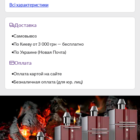
Страна-производитель
Италия
Всі характеристики
Температурный режим
+50..+300°С
Тип подключения
Электричество
Доставка
Тип установки
Настольная
Самовывоз
По Киеву от 3 000 грн — бесплатно
По Украине (Новая Почта)
Оплата
Оплата картой на сайте
Безналичная оплата (для юр. лиц)