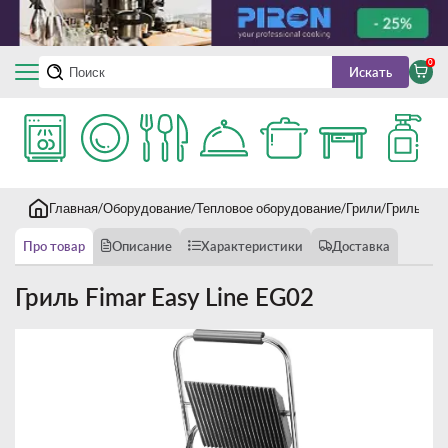
0
Искать
Главная
Оборудование
Тепловое оборудование
Грили
Гриль Fim
Про товар
Описание
Характеристики
Доставка
Гриль Fimar Easy Line EG02