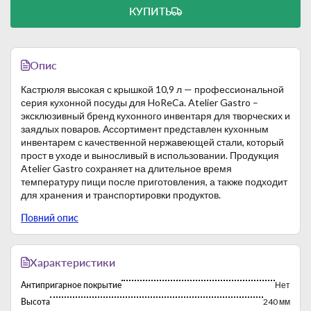
КУПИТЬ
Опис
Кастрюля высокая с крышкой 10,9 л — профессиональной
серия кухонной посуды для HoReCa. Atelier Gastro –
эксклюзивный бренд кухонного инвентаря для творческих и
заядлых поваров. Ассортимент представлен кухонным
инвентарем с качественной нержавеющей стали, который
прост в уходе и выносливый в использовании. Продукция
Atelier Gastro сохраняет на длительное время
температуру пищи после приготовления, а также подходит
для хранения и транспортировки продуктов.
Основные характеристики кастрюль:
Повний опис
изготовлены из нержавеющей стали AISI 430;
толщина металла от 0,8 до 1,2 мм;
многослойное (сэндвич) дно для высокой
теплопроводности;
Характеристики
можно использовать на газовых, электрических и
Антипригарное покрытие
Нет
индукционных плитах;
можно мыть в посудомоечной машине;
Высота
240 мм