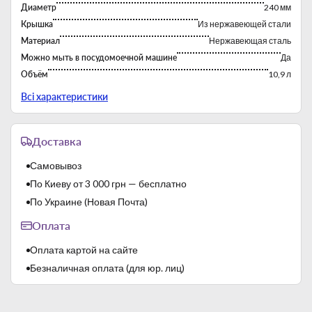
усиленное крепление термостойких ручек;
Диаметр
240 мм
крышка входит в комплект.
Крышка
Из нержавеющей стали
Благодаря широкому разнообразию и высоким стандартам
Материал
Нержавеющая сталь
качества каждый найдет для себя идеальный вариант.
Присоединяйтесь и выбирайте практичность по
Можно мыть в посудомоечной машине
Да
справедливой цене.
Объём
10,9 л
Производитель
Atelier (Украина)
Всі характеристики
Совместимость с источниками тепла
Все виды плит
Страна-производитель
Китай
Доставка
Самовывоз
По Киеву от 3 000 грн — бесплатно
По Украине (Новая Почта)
Оплата
Оплата картой на сайте
Безналичная оплата (для юр. лиц)