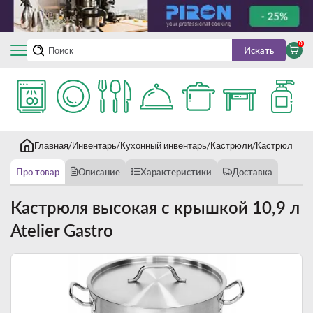
0
Искать
Главная
Инвентарь
Кухонный инвентарь
Кастрюли
Кастрюля выс
Про товар
Описание
Характеристики
Доставка
Кастрюля высокая с крышкой 10,9 л
Atelier Gastro
Новинка