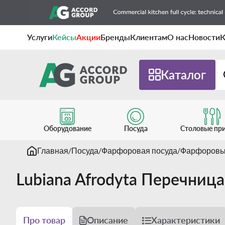
Услуги
Кейсы
Акции
Бренды
Клиентам
О нас
Новости
К
Каталог
Оборудование
Посуда
Столовые пр
Главная
Посуда
Фарфоровая посуда
Фарфоровые
Lubiana Afrodyta Перечниц
Про товар
Описание
Характеристики