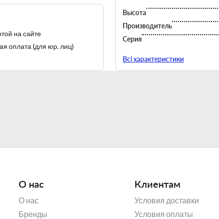
Высота
Производитель
той на сайте
Серия
я оплата (для юр. лиц)
Страна-производитель
Всі характеристики
Фабрика постоянно работае
рынках способствует экс
характе
Lubiana производит т
в
- первый, так
О нас
Клиентам
- второй, так на
Этот производственный п
О нас
Условия доставки
устойчивость к механи
Бренды
Условия оплаты