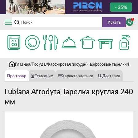
0
Искать
Главная
Посуда
Фарфоровая посуда
Фарфоровые тарелки
Lubi
Про товар
Описание
Характеристики
Доставка
Lubiana Afrodyta Тарелка круглая 240
мм