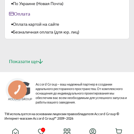
По Украине (Новая Почта)
многократные высокотемпературные обжиги:
- первый, так называемый "бисквитный обжиг" - 1000 ℃;
Оплата
- второй, так называемый "скорострельная стрельба" -
1400 ℃.
Оплата картой на сайте
Этот производственный процесс обеспечивает высокую
Безналичная оплата (для юр. лиц)
термическую прочность, устойчивость к механическим
повреждениям и высокую твердость глазури.
Показати ще
Accord Group – ваш надежный партнер в создании
идеального ресторанного пространства. От комплексного
КНОПКА
СВЯЗИ
оснащения до индивидуального проектирования мы
обеспечим вас всем необходимым для успешного запуска и
работы вашего заведения.
ТМ используется на основании лицензии правообладателя Accord Group ©
Интернет-магазин Accord Group™ 2009–2026
© 2026 Все права защищены
0
Публичная оферта
Политика конфиденциальности
Карта сайта
Lubiana – польский бренд, который обеспечивает очень