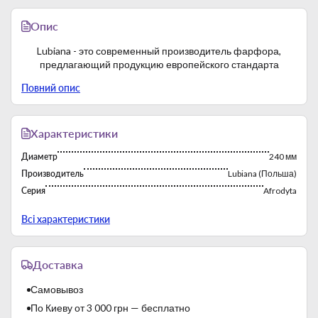
Опис
Lubiana - это современный производитель фарфора,
предлагающий продукцию европейского стандарта
Повний опис
Характеристики
Диаметр
240 мм
Производитель
Lubiana (Польша)
Серия
Afrodyta
Страна-производитель
Польша
Всі характеристики
Фабрика постоянно работает с 1969 года. Многолетний
Доставка
опыт работы на зарубежных рынках способствует экспорту
продукции бренда. Производственные мощности
Самовывоз
характеризуются высокой продуктивностью.
По Киеву от 3 000 грн — бесплатно
Lubiana производит твердый белый фарфор. Применяются