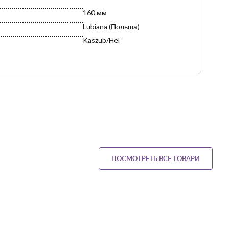
160 мм
Lubiana (Польша)
Kaszub/Hel
Польша
т с 1969 года. Многолетний опыт работы на зарубежных
порту продукции бренда. Производственные мощности
ПОСМОТРЕТЬ ВСЕ ТОВАРИ
ризуются высокой продуктивностью.
вердый белый фарфор. Применяются многократные
ысокотемпературные обжиги:
 называемый "бисквитный обжиг" - 1000 ℃;
зываемый "скорострельная стрельба" - 1400 ℃.
роцесс обеспечивает высокую термическую прочность,
ческим повреждениям и высокую твердость глазури.