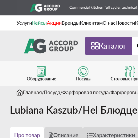
Услуги
Кейсы
Акции
Бренды
Клиентам
О нас
Новости
К
Каталог
Оборудование
Посуда
Столовые пр
Главная
Посуда
Фарфоровая посуда
Фарфоровы
Lubiana Kaszub/Hel Блюдц
Про товар
Описание
Характеристики