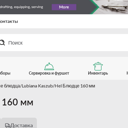
онтакты
иборы
Сервировка и фуршет
Инвентарь
е блюдца
Lubiana Kaszub/Hel Блюдце 160 мм
е 160 мм
Доставка