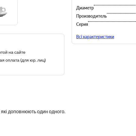
Диаметр
Производитель
Серия
Страна-производитель
Всі характеристики
той на сайте
я оплата (для юр. лиц)
Фабрика постоянно работае
рынках способствует экс
характе
Lubiana производит т
в
, які доповнюють один одного.
- первый, так
- второй, так на
Этот производственный п
устойчивость к механи