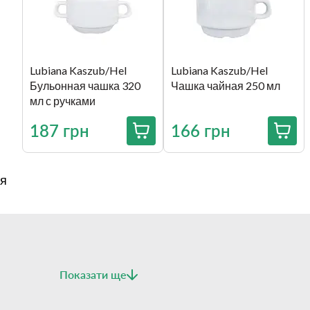
Lubiana Kaszub/Hel
Lubiana Kaszub/Hel
Бульонная чашка 320
Чашка чайная 250 мл
мл с ручками
187 грн
166 грн
я
Показати ще