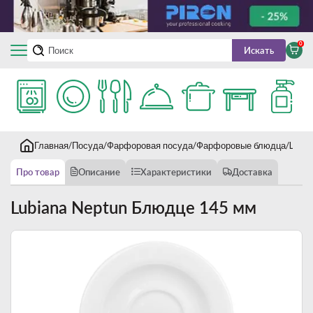
0
Искать
Главная
Посуда
Фарфоровая посуда
Фарфоровые блюдца
Lubi
Про товар
Описание
Характеристики
Доставка
Lubiana Neptun Блюдце 145 мм
Новинка