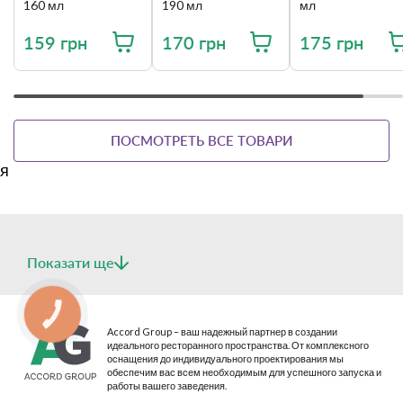
высокое качество продукции и гарантирует высокие
160 мл
190 мл
мл
эксплуатационные показатели прочности, надежности и
практичности.
159 грн
170 грн
175 грн
ПОСМОТРЕТЬ ВСЕ ТОВАРИ
я
Показати ще
КНОПКА
Фарфоровая посуда Lubiana изготовлена для
СВЯЗИ
Accord Group – ваш надежный партнер в создании
профессионального использования в заведениях HoReCa.
идеального ресторанного пространства. От комплексного
Это универсальное решение как для сетевых заведений,
оснащения до индивидуального проектирования мы
так и для небольших кафе, ресторанов.
обеспечим вас всем необходимым для успешного запуска и
работы вашего заведения.