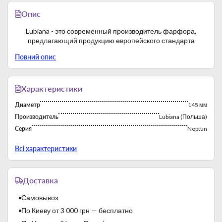
Опис
Lubiana - это современный производитель фарфора,
предлагающий продукцию европейского стандарта
Повний опис
Характеристики
Диаметр
145 мм
Производитель
Lubiana (Польша)
Серия
Neptun
Страна-производитель
Польша
Всі характеристики
Фабрика постоянно работает с 1969 года. Многолетний
Доставка
опыт работы на зарубежных рынках способствует экспорту
продукции бренда. Производственные мощности
Самовывоз
характеризуются высокой продуктивностью.
По Киеву от 3 000 грн — бесплатно
Lubiana производит твердый белый фарфор. Применяются