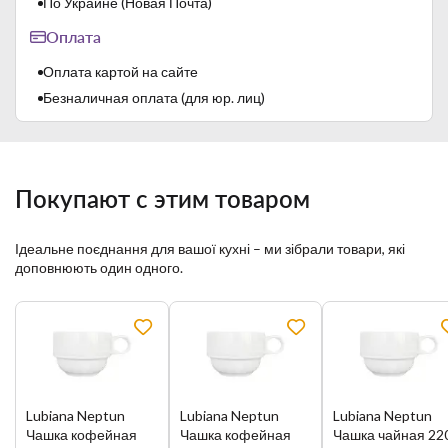
По Украине (Новая Почта)
многократные высокотемпературные обжиги:
- первый, так называемый "бисквитный обжиг" - 1000 ℃;
Оплата
- второй, так называемый "скорострельная стрельба" -
1400 ℃.
Оплата картой на сайте
Этот производственный процесс обеспечивает высокую
Безналичная оплата (для юр. лиц)
термическую прочность, устойчивость к механическим
повреждениям и высокую твердость глазури.
Покупают с этим товаром
Ідеальне поєднання для вашої кухні – ми зібрали товари, які
доповнюють один одного.
Lubiana Neptun
Lubiana Neptun
Lubiana Neptun
Lubiana – польский бренд, который обеспечивает очень
Чашка кофейная
Чашка кофейная
Чашка чайная 22