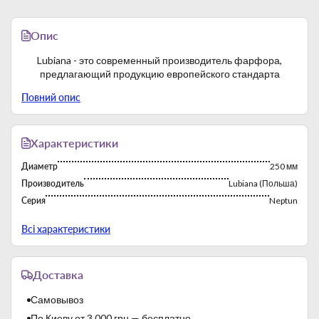
Опис
Lubiana - это современный производитель фарфора,
предлагающий продукцию европейского стандарта
Повний опис
Характеристики
Диаметр
250 мм
Производитель
Lubiana (Польша)
Серия
Neptun
Страна-производитель
Польша
Всі характеристики
Фабрика постоянно работает с 1969 года. Многолетний
Доставка
опыт работы на зарубежных рынках способствует экспорту
продукции бренда. Производственные мощности
Самовывоз
характеризуются высокой продуктивностью.
По Киеву от 3 000 грн — бесплатно