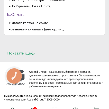
Lubiana производит твердый белый фарфор. Применяются
По Украине (Новая Почта)
многократные высокотемпературные обжиги:
- первый, так называемый "бисквитный обжиг" - 1000 ℃;
Оплата
- второй, так называемый "скорострельная стрельба" -
1400 ℃.
Оплата картой на сайте
Этот производственный процесс обеспечивает высокую
Безналичная оплата (для юр. лиц)
термическую прочность, устойчивость к механическим
повреждениям и высокую твердость глазури.
Показати ще
Accord Group – ваш надежный партнер в создании
идеального ресторанного пространства. От комплексного
КНОПКА
СВЯЗИ
оснащения до индивидуального проектирования мы
обеспечим вас всем необходимым для успешного запуска и
работы вашего заведения.
ТМ используется на основании лицензии правообладателя Accord Group ©
Интернет-магазин Accord Group™ 2009–2026
© 2026 Все права защищены
0