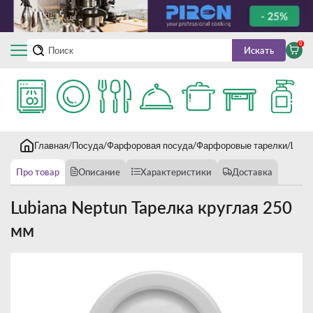
0
Искать
Главная
Посуда
Фарфоровая посуда
Фарфоровые тарелки
Lubi
Про товар
Описание
Характеристики
Доставка
Lubiana Neptun Тарелка круглая 250
мм