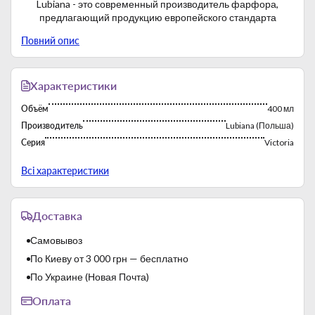
Lubiana - это современный производитель фарфора,
предлагающий продукцию европейского стандарта
Повний опис
Характеристики
Объём
400 мл
Производитель
Lubiana (Польша)
Серия
Victoria
Страна-производитель
Польша
Всі характеристики
Фабрика постоянно работает с 1969 года. Многолетний
Доставка
опыт работы на зарубежных рынках способствует экспорту
продукции бренда. Производственные мощности
Самовывоз
характеризуются высокой продуктивностью.
По Киеву от 3 000 грн — бесплатно
Lubiana производит твердый белый фарфор. Применяются
По Украине (Новая Почта)
многократные высокотемпературные обжиги:
- первый, так называемый "бисквитный обжиг" - 1000 ℃;
Оплата
- второй, так называемый "скорострельная стрельба" -