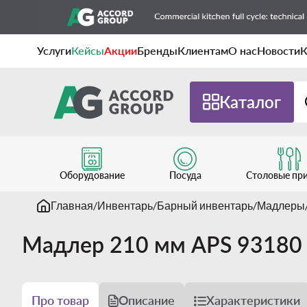
Услуги
Кейсы
Акции
Бренды
Клиентам
О нас
Новости
К
Каталог
Оборудование
Посуда
Столовые пр
Главная
Инвентарь
Барный инвентарь
Мадлеры
Мадлер 210 мм APS 93180
Про товар
Описание
Характеристики