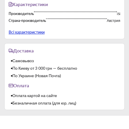
1 адаптер.
Характеристики
Оригинальные рецепты приготовления вкусных блюд
Производитель
iSi
можно найти на официальном сайте производителя в
разделе iSi Recipes или же для вашего смартфона/
Страна-производитель
Австрия
планшета можно скачать бесплатное приложение на
Тип
Насадки для сифона
платформе Android/iOS.
Всі характеристики
Доставка
Самовывоз
По Киеву от 3 000 грн — бесплатно
По Украине (Новая Почта)
Оплата
Оплата картой на сайте
Безналичная оплата (для юр. лиц)