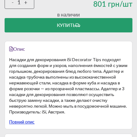
-
+
801 грн/шт
в наличии
КУПИТЬ
Опис
Насадки для декорирования iSi Decorator Tips подходят
для создания форм и узоров, наполнения ёмкостей с узким
горлышком, декорирования блюд любого типа. Адаптер и
насадка-трубочка выполнены из высококачественной
нержавеющей стали, насадка в форме куба и насадка в
форме розочки — из прозрачной пластмассы. Адаптер и 3
насадки для декорирования позволяют осуществить
быструю замену насадки, а также делают очистку
невероятно легкой. Можно мыть в посудомоечной машине.
Производитель: iSi, Австрия.
Комплектация:
Повний опис
1 насадка-трубочка;
1 насадка в форме куба;
1 насадка в форме розочки;