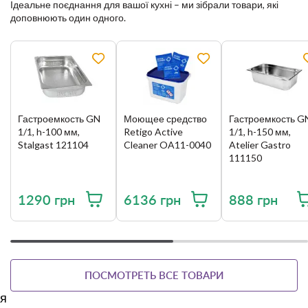
Ідеальне поєднання для вашої кухні – ми зібрали товари, які
рекуперации.
доповнюють один одного.
Горизонтальная загрузка — безопасность и
удобство.
Низкотемпературная варка — уменьшение потерь
веса, улучшение вкусовых качеств.
Автоматический подогрев/охлаждение варочной
камеры с возможностью выставления требуемой
температуры.
Система регенерации/банкетная система –
Гастроемкость GN
Моющее средство
Гастроемкость G
готовьте, охлаждайте и применяйте регенерацию, для
1/1, h-100 мм,
Retigo Active
1/1, h-150 мм,
того чтобы обслужить большее количество гостей;
Stalgast 121104
Cleaner OA11-0040
Atelier Gastro
Специальные программы — Су-вид, Сушка,
111150
Стерилизация, Конфи, Копчение.
Программное обеспечение “Vision”
1290 грн
6136 грн
888 грн
Размер дисплея — 7“.
99 программ в базовом оснащении.
Возможность добавления своих программ и
настроек.
Автоматический запуск – настройка, которая
позволит запланировать отложенный запуск в
ПОСМОТРЕТЬ ВСЕ ТОВАРИ
назначенное время.
Безлимитное время приготовления – экономия
я
времени при приготовлении.