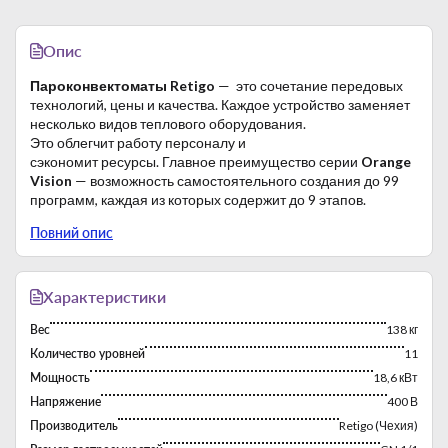
Опис
Пароконвектоматы Retigo
— это сочетание передовых
технологий, цены и качества. Каждое устройство заменяет
несколько видов теплового оборудования.
Это облегчит работу персоналу и
сэкономит ресурсы. Главное преимущество серии
Orange
Vision
— возможность самостоятельного создания до 99
программ, каждая из которых содержит до 9 этапов.
Пароконвектоматы серии
Orange Vision
оснащены
Повний опис
базовыми функциями и имеют простое интуитивно
понятное управление. В отличие от моделей серии
Blue
Vision
они оснащены только системой автоматической
очистки и стандартными функциями.
Характеристики
Преимущества пароконвектоматов Retigo:
Вес
138 кг
Технологии, используемые в пароконвектоматах
Количество уровней
11
Retigo, позволяют сохранить все полезные свойства
ваших блюд и придают им привлекательный внешний
Мощность
18,6 кВт
вид.
Напряжение
400 В
Интуитивно понятное и простое управление, с
Производитель
Retigo (Чехия)
которым легко сможет разобраться персонал вашего