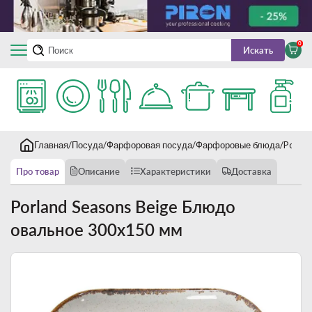
0
Искать
Главная
Посуда
Фарфоровая посуда
Фарфоровые блюда
Porlan
Про товар
Описание
Характеристики
Доставка
Porland Seasons Beige Блюдо
овальное 300х150 мм
Новинка