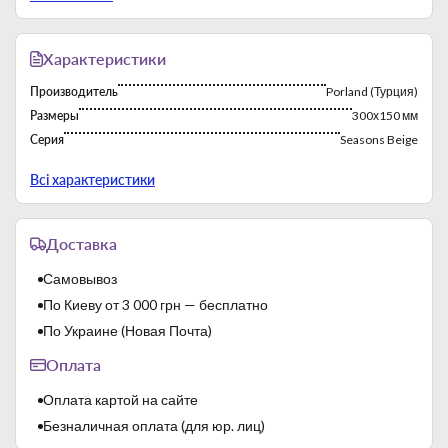
аутентичного дизайна фарфоровых изделий
Характеристики
Производитель
Porland (Турция)
Размеры
300х150 мм
Серия
Seasons Beige
Страна-производитель
Турция
Всі характеристики
Доставка
Самовывоз
По Киеву от 3 000 грн — бесплатно
Посуда Porland была полностью разработана лучшими
По Украине (Новая Почта)
турецкими дизайнерами, которые имеют множество
успехов в гастрономической индустрии. Необычные
Оплата
формы посуды в сочетании с богатством натуральных
цветов означают, что блюда из линейки Seasons позволяют
Оплата картой на сайте
выразить красоту и эмоции в представленных блюдах.
Безналичная оплата (для юр. лиц)
Ссылаясь на атмосферные явления и элементы,