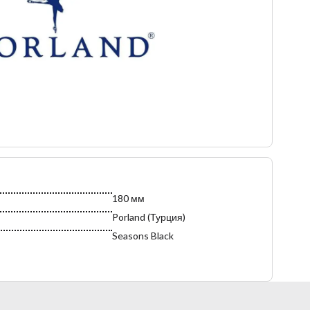
высокого качества и аутентичного дизайна фарфоровых
изделий
180 мм
Porland (Турция)
Seasons Black
Турция