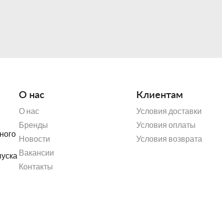
О нас
Клиентам
Посуда Porland была пол
которые имеют множество ус
О нас
Условия доставки
посуды в сочетании с богатс
Seasons позволяют выразить 
Бренды
Условия оплаты
атмосферные явления и элем
ного
Новости
Условия возврата
характер, а также в зависим
Вакансии
пуска
Контакты