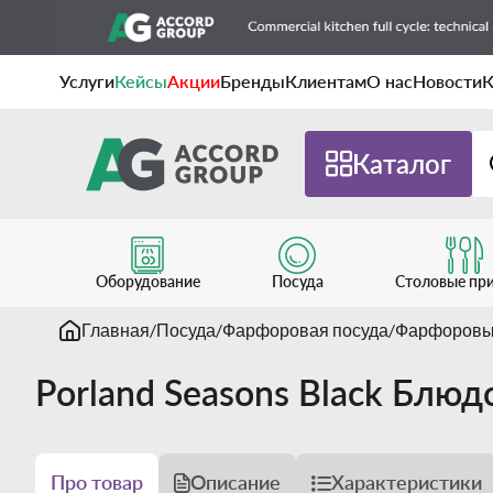
Услуги
Кейсы
Акции
Бренды
Клиентам
О нас
Новости
К
Каталог
Оборудование
Посуда
Столовые пр
Главная
Посуда
Фарфоровая посуда
Фарфоровы
Porland Seasons Black Блю
Про товар
Описание
Характеристики