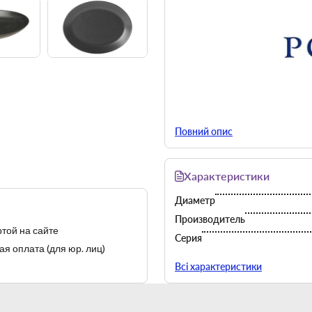
Повний опис
Porland Seasons — пример 
Характеристики
Диаметр
Производитель
той на сайте
Серия
я оплата (для юр. лиц)
Страна-производитель
Всі характеристики