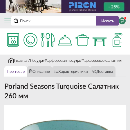
0
Искать
Главная
Посуда
Фарфоровая посуда
Фарфоровые салатники
Po
Про товар
Описание
Характеристики
Доставка
Porland Seasons Turquoise Салатник
260 мм