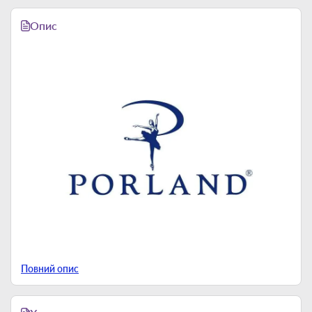
Опис
Повний опис
Porland Seasons — пример высокого качества и
аутентичного дизайна фарфоровых изделий