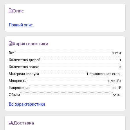
Опис
Повний опис
Характеристики
Вес
112 кг
Количество дверей
1
Количество полок
3
Материал корпуса
Нержавеющая сталь
Мощность
0,52 кВт
Напряжение
220 В
Объём
650 л
Производитель
Atelier (Украина)
Всі характеристики
Размеры
740 × 830 × 2010 мм
Страна-производитель
Китай
Доставка
Температурный режим
-18°C до -22°C
Тип
Шкафы морозильные