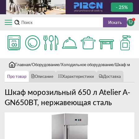
0
Искать
Главная
Оборудование
Холодильное оборудование
Шкаф морози
Про товар
Описание
Характеристики
Доставка
Шкаф морозильный 650 л Atelier А-
GN650BT, нержавеющая сталь