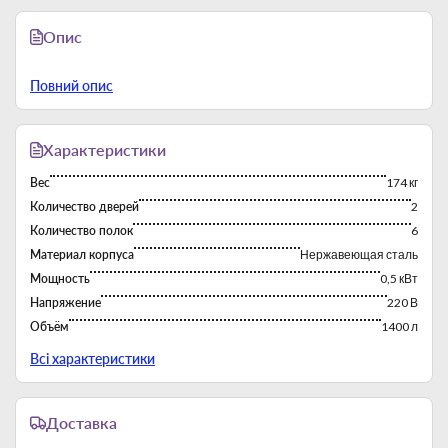
Опис
Повний опис
Характеристики
Вес
174 кг
Количество дверей
2
Количество полок
6
Материал корпуса
Нержавеющая сталь
Мощность
0,5 кВт
Напряжение
220 В
Объём
1400 л
Производитель
Atelier (Украина)
Всі характеристики
Размеры
1480 × 830 × 2010 мм
Страна-производитель
Китай
Доставка
Температурный режим
-2°C до +8°C
Тип
Шкафы холодильные