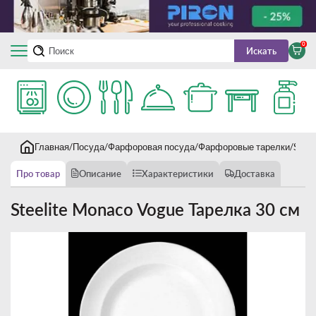
0
Искать
Главная
Посуда
Фарфоровая посуда
Фарфоровые тарелки
Stee
Про товар
Описание
Характеристики
Доставка
Steelite Monaco Vogue Тарелка 30 см