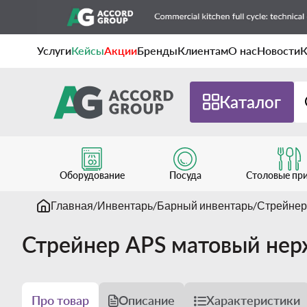
Услуги
Кейсы
Акции
Бренды
Клиентам
О нас
Новости
К
Каталог
Оборудование
Посуда
Столовые пр
Главная
Инвентарь
Барный инвентарь
Стрейнер
Стрейнер APS матовый нер
Про товар
Описание
Характеристики