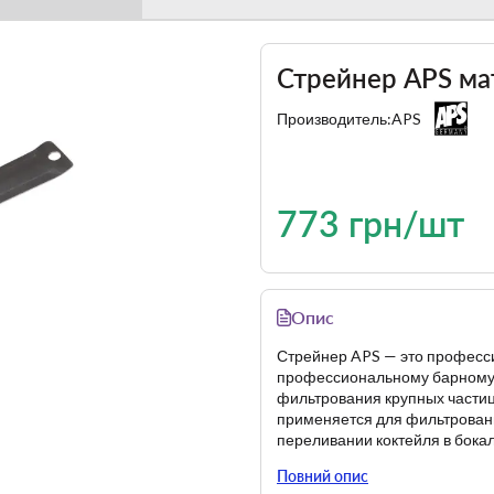
Стрейнер APS ма
Производитель:
APS
773 грн/шт
Опис
Стрейнер APS — это професси
профессиональному барному 
фильтрования крупных частиц
применяется для фильтровани
переливании коктейля в бокал
Длина — 90 мм.
Повний опис
Диаметр — 90 мм.