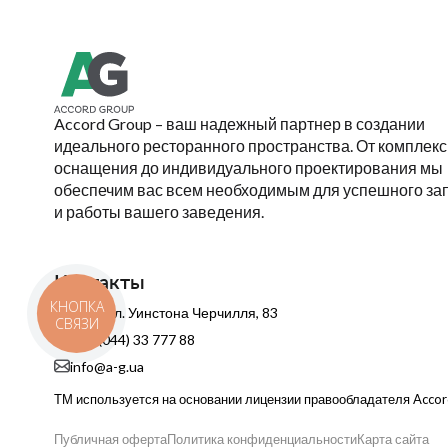
Accord Group – ваш надежный партнер в создании
идеального ресторанного пространства. От комплекс
оснащения до индивидуального проектирования мы
обеспечим вас всем необходимым для успешного за
и работы вашего заведения.
Контакты
КНОПКА
Киев, ул. Уинстона Черчилля, 83
СВЯЗИ
+38 (044) 33 777 88
info@a-g.ua
ТМ используется на основании лицензии правообладателя Acco
Публичная оферта
Политика конфиденциальности
Карта сайта