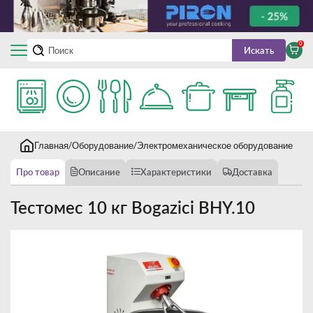
0
Искать
Главная
Оборудование
Электромеханическое оборудование
Тес
Про товар
Описание
Характеристики
Доставка
Тестомес 10 кг Bogazici BHY.10