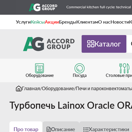
Услуги
Кейсы
Акции
Бренды
Клиентам
О нас
Новости
К
Каталог
Оборудование
Посуда
Столовые пр
Главная
Оборудование
Печи и пароконвектомат
Турбопечь Lainox Oracle O
Про товар
Описание
Характеристики