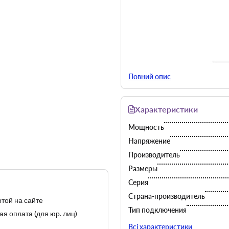
Когда все нужно делать быс
Повний опис
чем просто готовить вкусные 
Создание, обновление и
персо
Характеристики
Мощность и скорость устр
Мощность
приготовлении, обжаривани
неизменный отличный вкус
Напряжение
Производитель
Размеры
Серия
Страна-производитель
той на сайте
Тип подключения
я оплата (для юр. лиц)
Тип управления
Всі характеристики