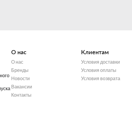
О нас
Клиентам
О нас
Условия доставки
Бренды
Условия оплаты
ORACLE - это оптимальное 
ного
Новости
Условия возврата
б
Благодаря сенсорном
Вакансии
пуска
предустановленным рецептам
Контакты
чтоб