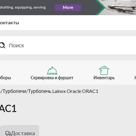
онтакты
иборы
Сервировка и фуршет
Инвентарь
ы
Турбопечи
Турбопечь Lainox Oracle ORAC1
RAC1
Доставка