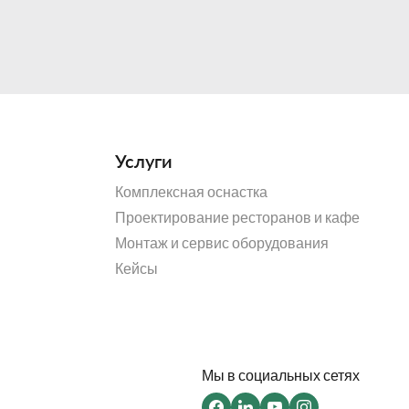
Услуги
Комплексная оснастка
Проектирование ресторанов и кафе
решение для того, кому необходима компактная печь с
Монтаж и сервис оборудования
ольшой производительностью.
у экрану высокого разрешения и многочисленным
Кейсы
 достаточно просто коснуться требуемой пиктограммы,
ы запустить цикл приготовления.
Мы в социальных сетях