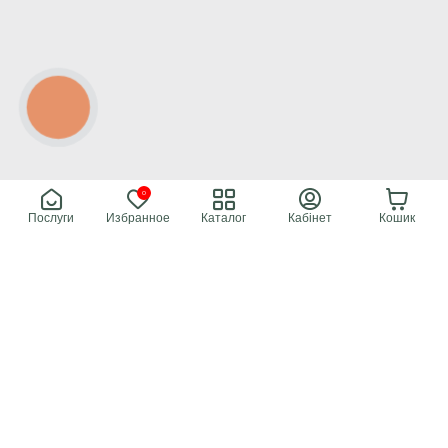
КНОПКА
СВЯЗИ
0
Послуги
Избранное
Каталог
Кабінет
Кошик
Accord Group – ваш надежный партнер в создании
идеального ресторанного пространства. От комплексного
оснащения до индивидуального проектирования мы
обеспечим вас всем необходимым для успешного запуска и
работы вашего заведения.
ТМ используется на основании лицензии правообладателя Accord Group ©
Интернет-магазин Accord Group™ 2009–2026
© 2026 Все права защищены
Публичная оферта
Политика конфиденциальности
Карта сайта