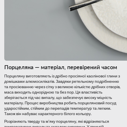
Порцеляна — матеріал, перевірений часом
Порцеляну виготовляють із дрібно просіяної каолінової глини з
домішками алюмосилікатів. Завдяки ретельному подрібненню
та просіюванню через сітку з великою кількістю дрібних отворів,
маса виходить однорідною та без пор. Ця властивість
зберігається під час випалу, що забезпечує високу міцність
матеріалу. Процес виробництва робить порцеляновий посуд
ударостійким, стійким до перепадів температур та легким.
Також він набуває характерного білого кольору.
Розрізняють тверду та м’яку порцеляну, які відрізняються
температурою випалу та складом сировини. У твердій