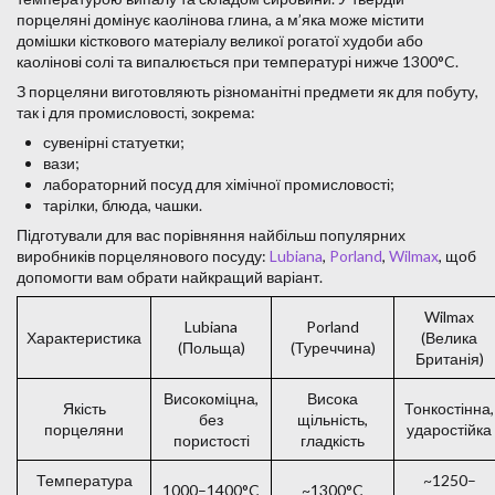
порцеляні домінує каолінова глина, а м’яка може містити
домішки кісткового матеріалу великої рогатої худоби або
каолінові солі та випалюється при температурі нижче 1300°C.
З порцеляни виготовляють різноманітні предмети як для побуту,
так і для промисловості, зокрема:
сувенірні статуетки;
вази;
лабораторний посуд для хімічної промисловості;
тарілки, блюда, чашки.
Підготували для вас порівняння найбільш популярних
виробників порцелянового посуду:
Lubiana
,
Porland
,
Wilmax
, щоб
допомогти вам обрати найкращий варіант.
Wilmax
Lubiana
Porland
Характеристика
(Велика
(Польща)
(Туреччина)
Британія)
Високоміцна,
Висока
Якість
Тонкостінна,
без
щільність,
порцеляни
ударостійка
пористості
гладкість
Температура
~1250–
1000–1400°C
~1300°C