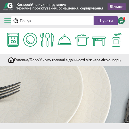
0
Шукати
Головна
Блог
У чому головні відмінності між керамікою, порцел