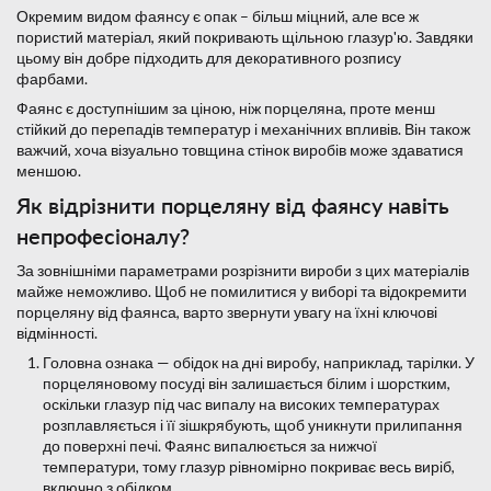
Окремим видом фаянсу є опак – більш міцний, але все ж
пористий матеріал, який покривають щільною глазур'ю. Завдяки
цьому він добре підходить для декоративного розпису
фарбами.
Фаянс є доступнішим за ціною, ніж порцеляна, проте менш
стійкий до перепадів температур і механічних впливів. Він також
важчий, хоча візуально товщина стінок виробів може здаватися
меншою.
Як відрізнити порцеляну від фаянсу навіть
непрофесіоналу?
За зовнішніми параметрами розрізнити вироби з цих матеріалів
майже неможливо. Щоб не помилитися у виборі та відокремити
порцеляну від фаянса, варто звернути увагу на їхні ключові
відмінності.
Головна ознака — обідок на дні виробу, наприклад, тарілки. У
порцеляновому посуді він залишається білим і шорстким,
оскільки глазур під час випалу на високих температурах
розплавляється і її зішкрябують, щоб уникнути прилипання
до поверхні печі. Фаянс випалюється за нижчої
температури, тому глазур рівномірно покриває весь виріб,
включно з обідком.