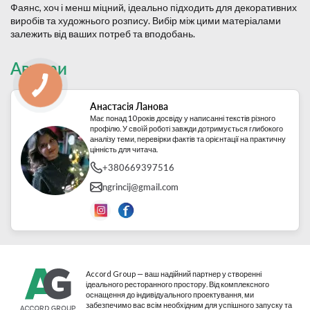
Фаянс, хоч і менш міцний, ідеально підходить для декоративних
виробів та художнього розпису. Вибір між цими матеріалами
залежить від ваших потреб та вподобань.
Автори
Анастасія Ланова
Має понад 10 років досвіду у написанні текстів різного
профілю. У своїй роботі завжди дотримується глибокого
аналізу теми, перевірки фактів та орієнтації на практичну
цінність для читача.
+380669397516
ngrincij@gmail.com
Accord Group — ваш надійний партнер у створенні
ідеального ресторанного простору. Від комплексного
оснащення до індивідуального проектування, ми
забезпечимо вас всім необхідним для успішного запуску та