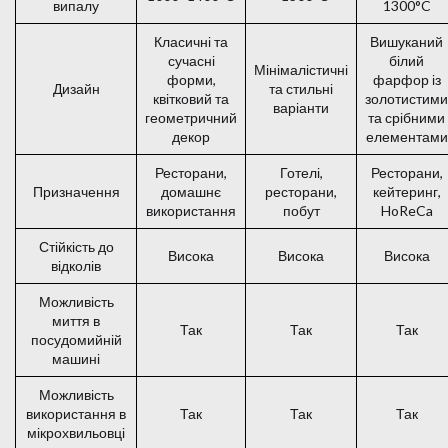
випалу
1300°C
Класичні та
Вишуканий
сучасні
білий
Мінімалістичні
форми,
фарфор із
Дизайн
та стильні
квітковий та
золотистими
варіанти
геометричний
та срібними
декор
елементами
Ресторани,
Готелі,
Ресторани,
Призначення
домашнє
ресторани,
кейтеринг,
використання
побут
HoReCa
Стійкість до
Висока
Висока
Висока
відколів
Можливість
миття в
Так
Так
Так
посудомийній
машині
Можливість
використання в
Так
Так
Так
мікрохвильовці