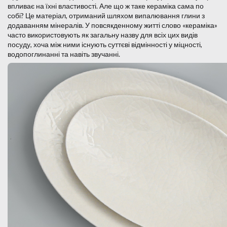
впливає на їхні властивості. Але що ж таке кераміка сама по
собі? Це матеріал, отриманий шляхом випалювання глини з
додаванням мінералів. У повсякденному житті слово «кераміка»
часто використовують як загальну назву для всіх цих видів
посуду, хоча між ними існують суттєві відмінності у міцності,
водопоглинанні та навіть звучанні.