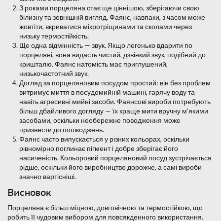
З роками порцеляна стає ще ціннішою, зберігаючи свою
білизну та зовнішній вигляд. Фаянс, навпаки, з часом може
жовтіти, вкриватися мікротріщинами та сколами через
низьку термостійкість.
Ще одна відмінність — звук. Якщо легенько вдарити по
порцеляні, вона видасть чистий, дзвінкий звук, подібний до
кришталю. Фаянс натомість має приглушений,
низькочастотний звук.
Догляд за порцеляновим посудом простий: він без проблем
витримує миття в посудомийній машині, гарячу воду та
навіть агресивні мийні засоби. Фаянсові вироби потребують
більш дбайливого догляду — їх краще мити вручну м’якими
засобами, оскільки необережне поводження може
призвести до пошкоджень.
Фаянс часто випускається у різних кольорах, оскільки
рівномірно поглинає пігмент і добре зберігає його
насиченість. Кольоровий порцеляновий посуд зустрічається
рідше, оскільки його виробництво дорожче, а самі вироби
значно вартісніші.
Висновок
Порцеляна є більш міцною, довговічною та термостійкою, що
робить її чудовим вибором для повсякденного використання.