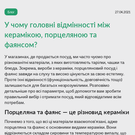
Блог
27.04.2021
У чому головні відмінності між
керамікою, порцеляною та
фаянсом?
У магазинах, де продається посуд, ми часто чуємо про
різноманітні матеріали, з яких виготовляють тарілки, чашки та
блюда. Зокрема, вироби з кераміки, порцеляновий посуд і
фаянс завжди на слуху та високо цінуються за свою естетику.
Проте їхні відмінності (функціональність, довговічність тощо)
залишаються для багатьох незрозумілими. Розповімо
детальніше про всі параметри, щоб допомогти вам зробити
правильний вибір і отримати посуд, який відповідатиме всім
потребам.
Порцеляна та фаянс — це різновид кераміки
Почнемо з того, що всі ці матеріали взаємопов’язані, адже
порцеляна та фаянс є основними видами кераміки. Вони
відрізняються складом сировини та температурою випалу, що