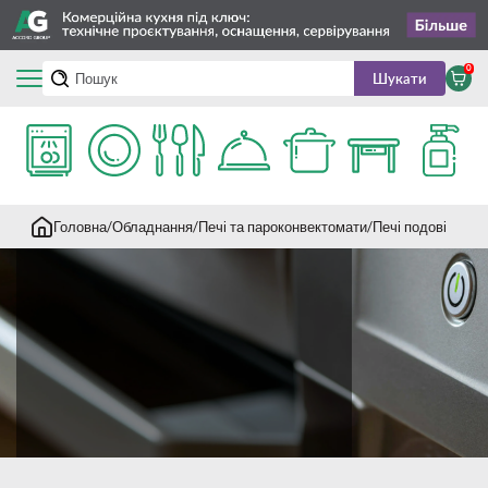
0
Шукати
Головна
Обладнання
Печі та пароконвектомати
Печі подові