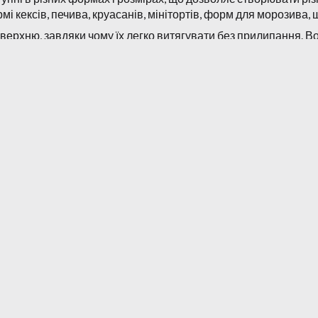
і кексів, печива, круасанів, мінітортів, форм для морозива,
ерхню, завдяки чому їх легко витягувати без прилипання. Вон
нного багаторазового використання на професійній кухні аб