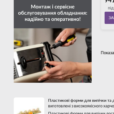
пі
З
Показа
Пластикові форми для випічки та 
виготовлені з високоякісного харчо
Пластикові форми для випічки дост