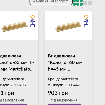
За замовчуванням
давлювач
Видавлювач
оло" d-65 мм, h-
"Коло" d=60 мм,
 мм Martellato
h=45 мм
M1
Martellato EM01
нд:
Martellato
Бренд:
Martellato
икул: 513-0285
Артикул: 513-0447
1 грн
903 грн
ід замовлення
під замовлення