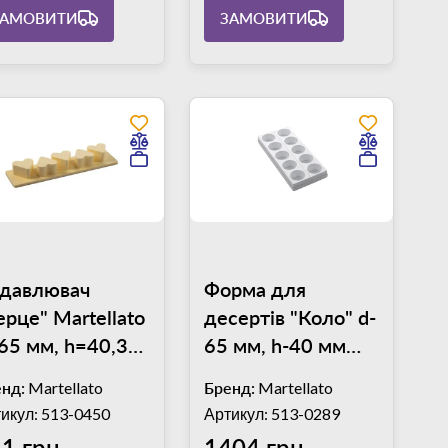
ЗАМОВИТИ
ЗАМОВИТИ
давлювач
Форма для
ерце" Martellato
десертів "Коло" d-
65 мм, h=40,30
65 мм, h-40 мм
 EM7
Martellato
нд:
Martellato
Бренд:
Martellato
MONOP.A001
икул: 513-0450
Артикул: 513-0289
1 грн
1404 грн