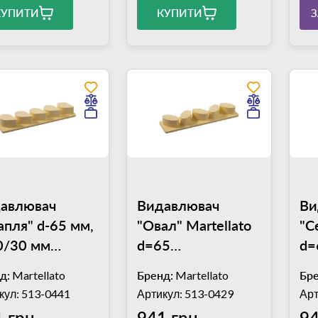
КУПИТИ
КУПИТИ
авлювач
Видавлювач
Ви
апля" d-65 мм,
"Овал" Martellato
"С
0/30 мм
d=65
d=
tellato EM8
mm,h=40.30mm
мм
д:
Martellato
Бренд:
Martellato
Бре
EM2
кул: 513-0441
Артикул: 513-0429
Арт
 грн
941 грн
94