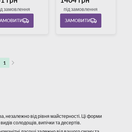
ід замовлення
під замовлення
ЗАМОВИТИ
ЗАМОВИТИ
1
а, незалежно від рівня майстерності. Ці форми
видів солодощів, випічки та десертів.
номанітні ласощі залежно від вашого смаку та