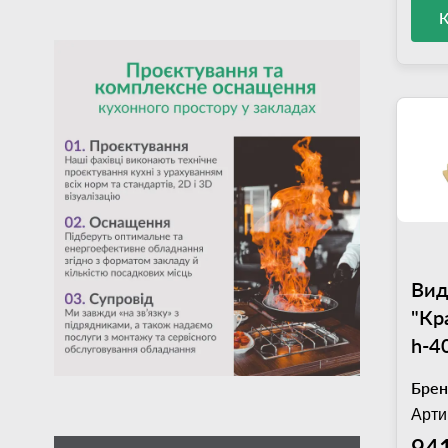
Вид
"Кр
h-4
Mar
Брен
Арти
941