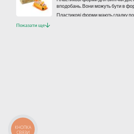
вподобань. Вони можуть бути в форм
Пластикові форми мають гладку пов
робить їх ідеальними для повсякде
Показати ще
КНОПКА
СВЯЗИ