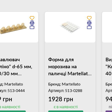
авлювач
Форма для
Ви
ліно" d-65 мм,
морозива на
"К
0/30 мм
паличці Martellato
40
tellato EM13
104000
E
д:
Martellato
Бренд:
Martellato
Бре
кул: 513-0444
Артикул: 513-0288
Арт
 грн
1928 грн
94
в наявності
є в наявності
п