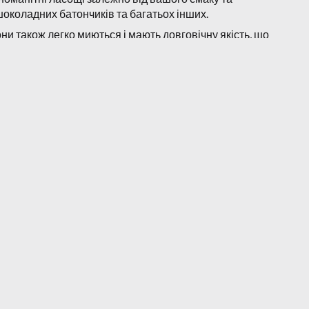
 шоколадних батончиків та багатьох інших.
и також легко миються і мають довговічну якість, що
о вдома.