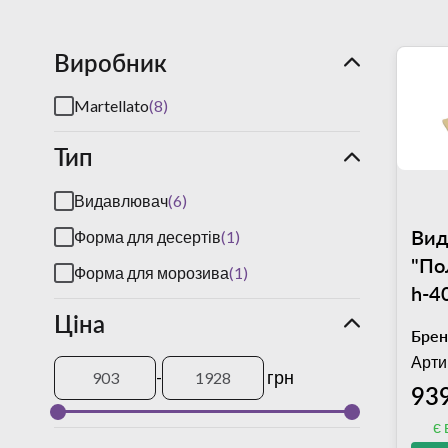
Виробник
Martellato
(8)
Тип
Видавлювач
(6)
Вид
Форма для десертів
(1)
"По
Форма для морозива
(1)
h-4
Ціна
Mar
Брен
Арти
-
грн
939
є 