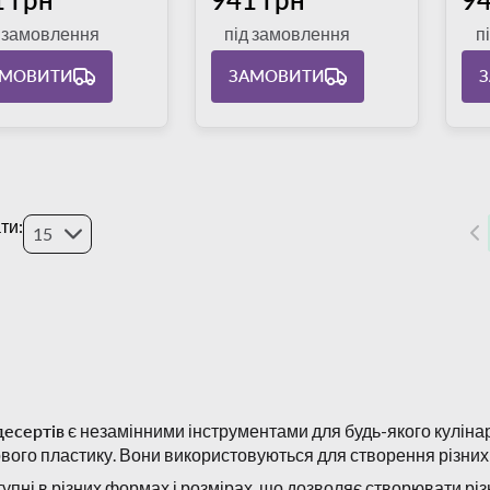
д замовлення
під замовлення
п
АМОВИТИ
ЗАМОВИТИ
ти:
15
десертів
є незамінними інструментами для будь-якого кулінар
вого пластику. Вони використовуються для створення різних 
упні в різних формах і розмірах, що дозволяє створювати різ