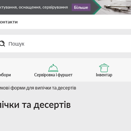
онтакти
рибори
Сервіровка і фуршет
Інвентар
кові форми для випічки та десертів
ічки та десертів