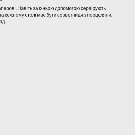
аперові. Навіть за їхньою допомогою сервірують
 на кожному столі має бути серветниця з порцеляни.
яд.
ий предмет на столі. Відмінно впишеться в будь-яку
ертину, вона не розіб'ється;
 для миття посуду і навіть у посудомийній машині;
такі вироби дуже красивими та витонченими.
суар, але несе в собі велику користь і полегшує
 їх зручно діставати.
Цей аксесуар необхідний і знайшов своє широке