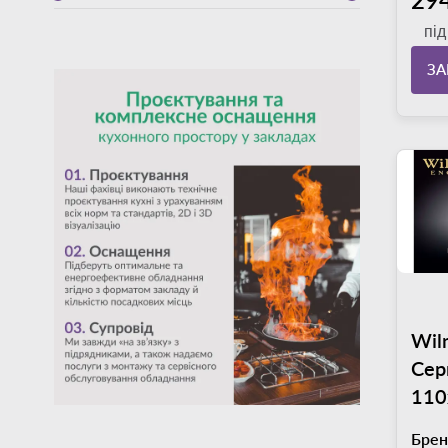
пі
З
Wil
Сер
110
Брен