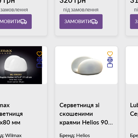
д замовлення
під замовлення
п
АМОВИТИ
ЗАМОВИТИ
max
Серветниця зі
Lu
ветниця
скошеними
Се
х80 мм
краями Helios 90
мм
д:
Wilmax
Бренд:
Helios
Бре