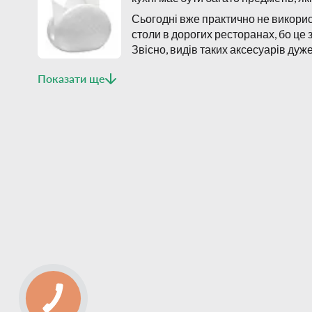
Сьогодні вже практично не викорис
столи в дорогих ресторанах, бо це 
Звісно, видів таких аксесуарів ду
Переваги порцел
Показати ще
Будь-яка порцелянова серветниця має такі переваги:
має дуже гарний вигляд. При цьому такий аксесуар
колірну гаму, а також стиль;
серветниці порцелянові витримують навантаження -
аксесуари прослужать дуже довго. Вони не піддают
не вбирає запахи, воду.
Для виготовлення використовують високоякісну тонку
Застосування порцелянов
Серветниці порцелянові використовують і в кафе, і в 
життя. Набагато краще, коли паперові серветки не прос
Будь-який стіл перетвориться, якщо він буде правиль