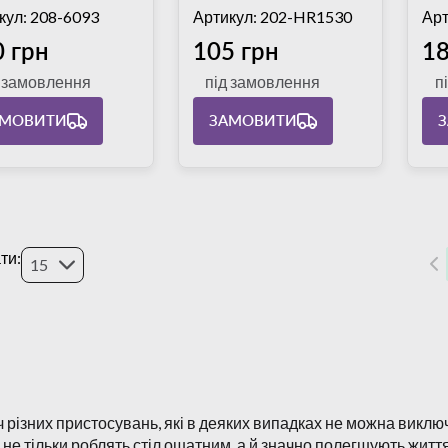
кул: 208-6093
Артикул: 202-HR1530
Арт
 грн
105 грн
18
д замовлення
під замовлення
п
АМОВИТИ
ЗАМОВИТИ
ти:
15
 різних пристосувань, які в деяких випадках не можна виклю
і не тільки роблять стіл ошатним, а й значно полегшують життя