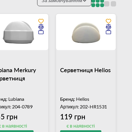
За замовчуванням
biana Merkury
Серветниця Helios
рветниця
нд:
Lubiana
Бренд:
Helios
икул: 204-0789
Артикул: 202-HR1531
5 грн
119 грн
є в наявності
є в наявності