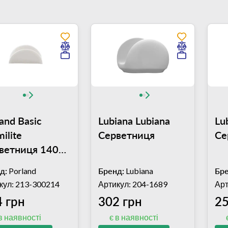
and Basic
Lubiana Lubiana
Lu
ilite
Серветниця
Се
ветниця 140
д:
Porland
Бренд:
Lubiana
Бре
ALM001392)
кул: 213-300214
Артикул: 204-1689
Арт
 грн
302 грн
25
в наявності
є в наявності