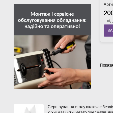
Арти
200
пі
З
Показа
Сервірування столу включає безліч
кухні має бути багато предметів, як