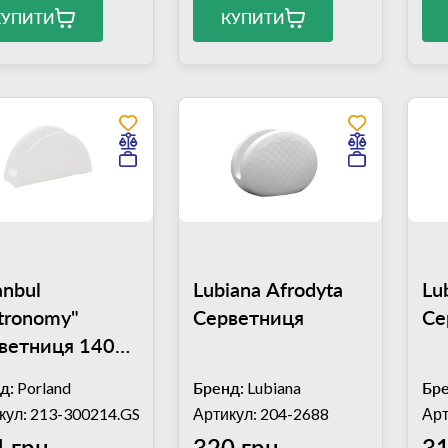
КУПИТИ
КУПИТИ
anbul
Lubiana Afrodyta
Lu
tronomy"
Серветниця
Се
ветниця 140
04ALM001392
д:
Porland
Бренд:
Lubiana
Бре
кул: 213-300214.GS
Артикул: 204-2688
Арт
 грн
320 грн
31