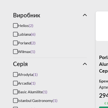
Виробник
Helios
(2)
Lubiana
(6)
Porland
(2)
Wilmax
(1)
Porl
Серія
Alum
Сер
Afrodyta
(1)
мм
Брен
Arcadia
(1)
(04
Арти
Basic Alumilite
(1)
294
Istanbul Gastronomy
(1)
є 