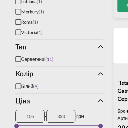
Lubiana
(1)
Merkury
(1)
Roma
(1)
Victoria
(1)
Тип
Серветниці
(11)
Колір
"Ist
Білий
(9)
Gas
Сер
Ціна
мм 
Брен
-
грн
Арти
294