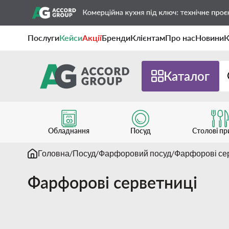
Послуги
Кейси
Акції
Бренди
Клієнтам
Про нас
Новини
К
Каталог
Обладнання
Посуд
Столові п
Головна
Посуд
Фарфоровий посуд
Фарфорові се
Фарфорові серветниці