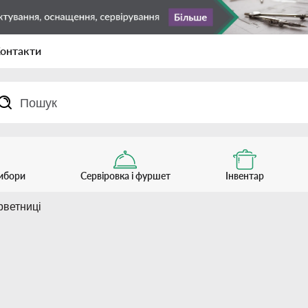
онтакти
рибори
Сервіровка і фуршет
Інвентар
рветниці