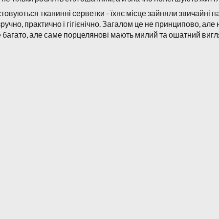
товуються тканинні серветки - їхнє місце зайняли звичайні п
зручно, практично і гігієнічно. Загалом це не принципово, але
же багато, але саме порцелянові мають милий та ошатний вигл
янових серветниць
 не буде перетягувати на себе увагу - все-таки це не головн
 вони досить міцні. Навіть якщо її впустити на столі на скат
ься корозії, за ними легко доглядати - їх можна мити засобом
 порцеляну, яка має буквально деяку прозорість, що робить 
их серветниць
ресторанах, а також у домашніх умовах. Це дуже простий аксе
то лежать на столі, а мають своє місце - у серветниці, звідки
но сервірований і на ньому стоятимуть красиві серветниці. 