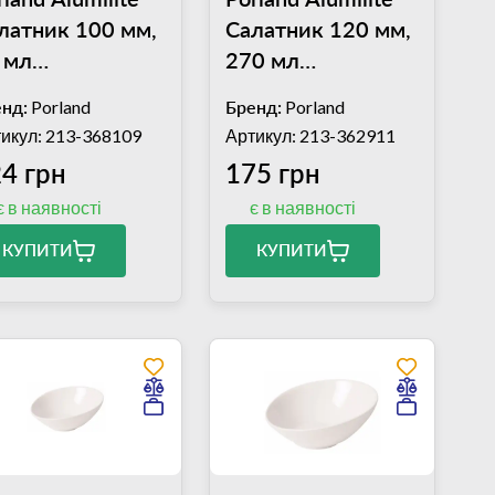
латник 100 мм,
Салатник 120 мм,
 мл
270 мл
4ALM002953)
(04ALM000085)
нд:
Porland
Бренд:
Porland
икул: 213-368109
Артикул: 213-362911
4 грн
175 грн
є в наявності
є в наявності
КУПИТИ
КУПИТИ