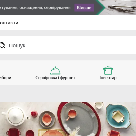
онтакти
рибори
Сервіровка і фуршет
Інвентар