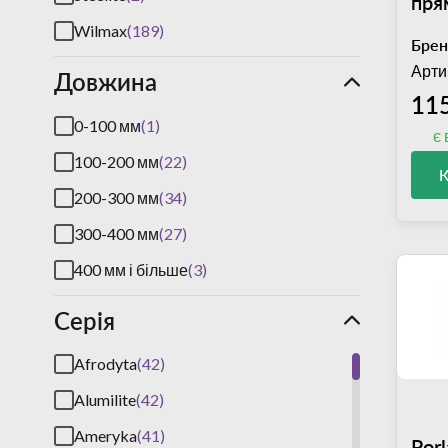
пря
260
Wilmax
(189)
Брен
(04
Арти
Довжина
11
0-100 мм
(1)
є 
100-200 мм
(22)
200-300 мм
(34)
300-400 мм
(27)
400 мм і більше
(3)
Серія
Afrodyta
(42)
Alumilite
(42)
Ameryka
(41)
Porl