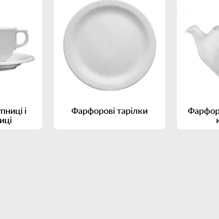
пниці і
Фарфорові тарілки
Фарфор
иці