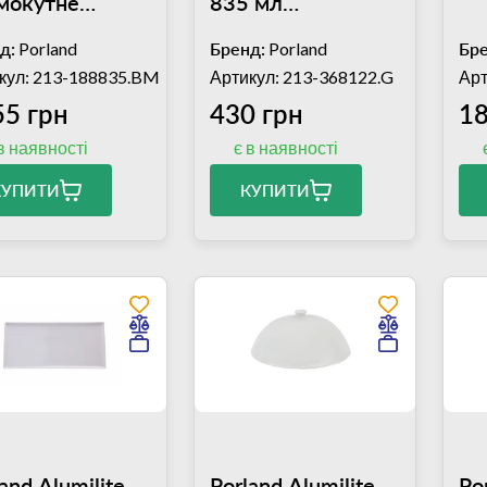
мокутне
835 мл
х350 мм
(04ALM003013)
д:
Porland
Бренд:
Porland
Бре
ALM004832)
кул: 213-188835.BM
Артикул: 213-368122.G
Арт
55 грн
430 грн
18
в наявності
є в наявності
КУПИТИ
КУПИТИ
and Alumilite
Porland Alumilite
Po