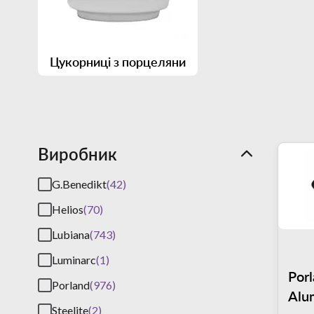
Цукорниці з порцеляни
Виробник
G.Benedikt
(42)
Helios
(70)
Lubiana
(743)
Luminarc
(1)
Por
Porland
(976)
Alu
Steelite
(2)