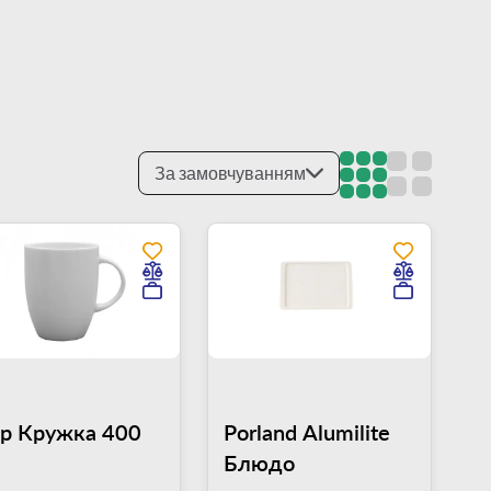
За замовчуванням
lip Кружка 400
Porland Alumilite
Блюдо