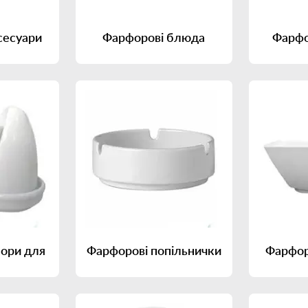
сесуари
Фарфорові блюда
Фарфо
бори для
Фарфорові попільнички
Фарфор