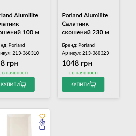
rland Alumilite
Porland Alumilite
латник
Салатник
ошений 100 мм,
скошений 230 мм,
 мл
830 мл
нд:
Porland
Бренд:
Porland
4ALM000101)
(04ALM000088)
икул: 213-368310
Артикул: 213-368323
8 грн
1048 грн
є в наявності
є в наявності
КУПИТИ
КУПИТИ