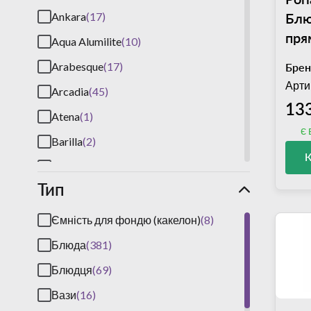
Бл
Ankara
(17)
пря
Aqua Alumilite
(10)
430
Arabesque
(17)
Брен
(04
Арти
Arcadia
(45)
13
Atena
(1)
є 
Barilla
(2)
Basic
(15)
Тип
Basic Alumilite
(30)
Bill
(2)
Ємність для фондю (какелон)
(8)
Bistro
(2)
Блюда
(381)
Black Moss Alumilite
(29)
Блюдця
(69)
Blizzard
(25)
Вази
(16)