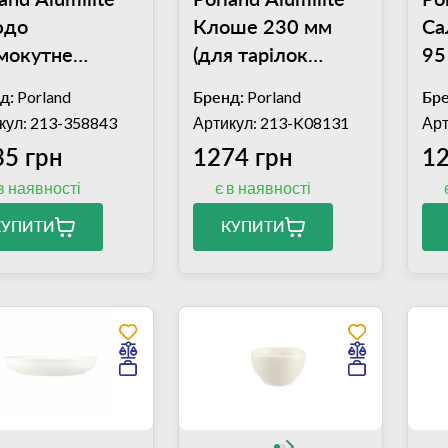
юдо
Клоше 230 мм
Са
мокутне
(для тарілок
95
х200 мм
178131, 188132)
(0
д:
Porland
Бренд:
Porland
Бре
ALM001015)
(04ALM000435)
кул: 213-358843
Артикул: 213-K08131
Арт
35 грн
1274 грн
12
в наявності
є в наявності
КУПИТИ
КУПИТИ