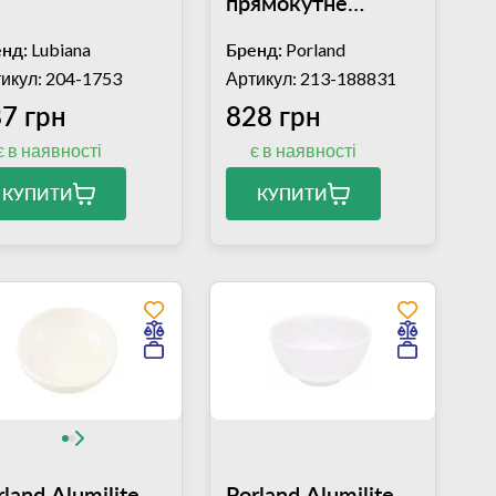
прямокутне
300х200 мм
нд:
Lubiana
Бренд:
Porland
(04ALM002194)
икул: 204-1753
Артикул: 213-188831
7 грн
828 грн
є в наявності
є в наявності
КУПИТИ
КУПИТИ
rland Alumilite
Porland Alumilite