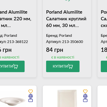
and Alumilite
Porland Alumilite
Po
атник 220 мм,
Салатник круглий
Са
 мл
60 мм, 30 мл
ск
ALM002955)
(04ALM000507)
40
д:
Porland
Бренд:
Porland
Бре
(0
кул: 213-368122
Артикул: 213-350600
Арт
 грн
84 грн
18
в наявності
є в наявності
КУПИТИ
КУПИТИ