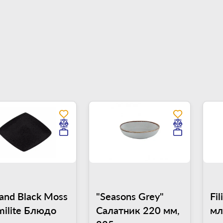
land Black Moss
"Seasons Grey"
Fi
milite Блюдо
Салатник 220 мм,
мл