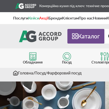
Послуги
Кейси
Акції
Бренди
Клієнтам
Про нас
Новини
К
Каталог
Обладнання
Посуд
Столові п
Головна
Посуд
Фарфоровий посуд