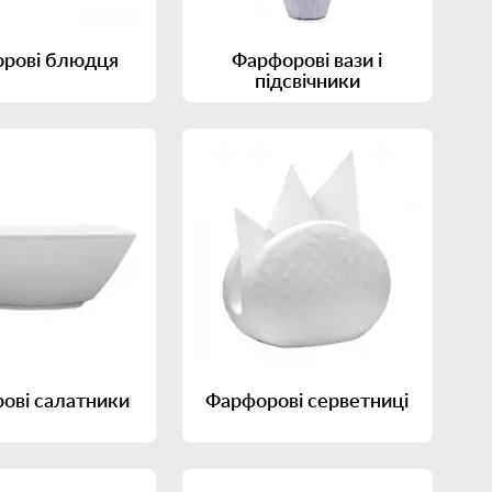
рові блюдця
Фарфорові вази і
підсвічники
ові салатники
Фарфорові серветниці