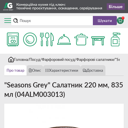
0
Шукати
Головна
Посуд
Фарфоровий посуд
Фарфорові салатники
"Seaso
Про товар
Опис
Характеристики
Доставка
"Seasons Grey" Салатник 220 мм, 835
мл (04ALM003013)