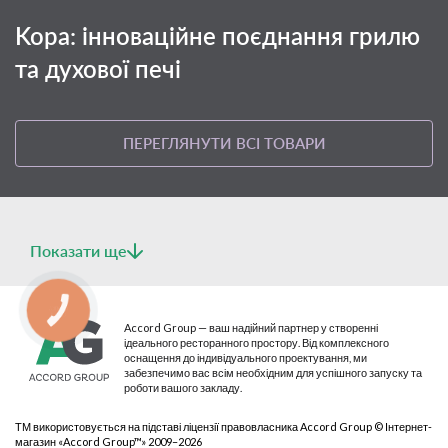
Kopa: інноваційне поєднання грилю
та духової печі
ПЕРЕГЛЯНУТИ ВСІ ТОВАРИ
Показати ще
КНОПКА
СВЯЗИ
Accord Group — ваш надійний партнер у створенні
ідеального ресторанного простору. Від комплексного
оснащення до індивідуального проектування, ми
забезпечимо вас всім необхідним для успішного запуску та
роботи вашого закладу.
ТМ використовується на підставі ліцензії правовласника Accord Group © Інтернет-
магазин «Accord Group™» 2009–2026