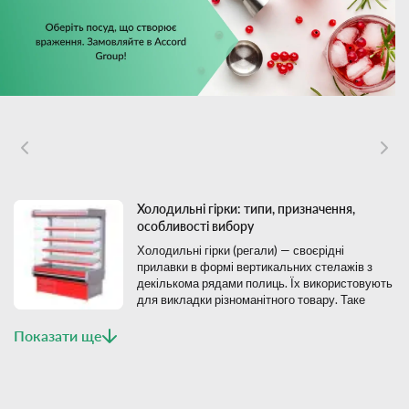
Холодильні гірки: типи, призначення,
особливості вибору
Холодильні гірки (регали) — своєрідні
прилавки в формі вертикальних стелажів з
декількома рядами полиць. Їх використовують
для викладки різноманітного товару. Таке
обладнання сьогодні є незамінним в
супермаркетах та інших торговельних точках такого типу. А тому
Показати ще
власник магазинів зацікавлені в тому, щоб на вигідних умовах купити
холодильну гірку в Києві. Зробити це можна на сайті Accord Group,
де представлена професійна техніка за вигідною ціною.
Різновид холодильних гірок