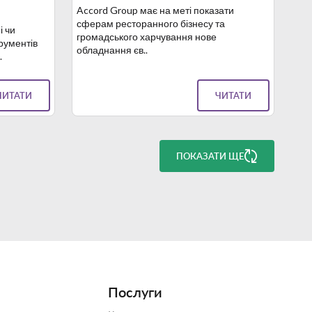
Accord Group має на меті показати
сферам ресторанного бізнесу та
і чи
громадського харчування нове
трументів
обладнання єв..
.
ЧИТАТИ
ЧИТАТИ
ПОКАЗАТИ ЩЕ
Послуги