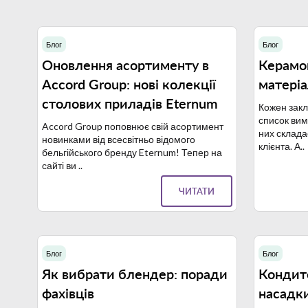
Блог
Блог
11.03.2025
Оновлення асортименту в
Керамог
Accord Group: нові колекції
матері
столових приладів Eternum
Кожен закл
список вимо
Accord Group поповнює свій асортимент
них склада
новинками від всесвітньо відомого
клієнта. А..
бельгійського бренду Eternum! Тепер на
сайті ви ..
ЧИТАТИ
Блог
Блог
30.10.2023
Як вибрати блендер: поради
Кондит
фахівців
насадки