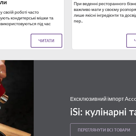
али
При веденні ресторанного бізн
важливо мати у своєму розпор
у своїй роботі часто
лише якісні інгредієнти та досв
ують кондитерські мішки та
пер..
х використовуються під час
ЧИТАТИ
Ексклюзивний імпорт Acc
iSi: кулінарні 
ПЕРЕГЛЯНУТИ ВСІ ТОВАРИ