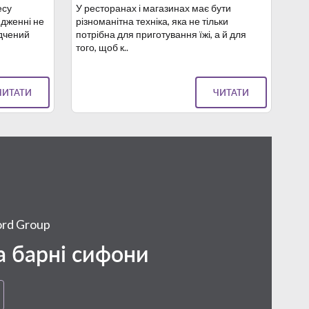
есу
У ресторанах і магазинах має бути
ядженні не
різноманітна техніка, яка не тільки
ідчений
потрібна для приготування їжі, а й для
того, щоб к..
ЧИТАТИ
ЧИТАТИ
ord Group
та барні сифони