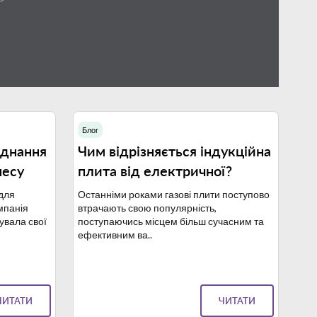
Блог
2.10.2023
28.09.2023
аднання
Чим відрізняється індукційна
несу
плита від електричної?
для
Останніми роками газові плити поступово
омпанія
втрачають свою популярність,
увала свої
поступаючись місцем більш сучасним та
ефективним ва..
ЧИТАТИ
ЧИТАТИ