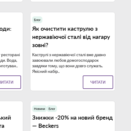
Блог
8.09.2023
13.09.2023
оди:
Як очистити каструлю з
нержавіючої сталі від нагару
зовні?
у ресторані
Каструлі з нержавіючої сталі вже давно
ди. Вода,
завоювали любов домогосподарок
иготуван..
завдяки тому, що вони довго служать.
Якісний набір..
ЧИТАТИ
ЧИТАТИ
Новини
Блог
8.08.2023
21.08.2023
ький
Знижки -20% на новий бренд
та
— Beckers