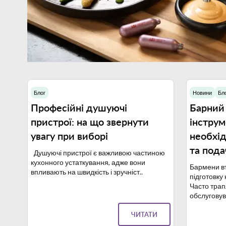
Блог
Новини
Бл
16.10.2023
Професійні душуючі
Барний 
пристрої: на що звернути
інструм
увагу при виборі
необхід
та пода
Душуючі пристрої є важливою частиною
кухонного устаткування, адже вони
Бармени вт
впливають на швидкість і зручніст..
підготовку 
Часто трап
обслуговува
ЧИТАТИ