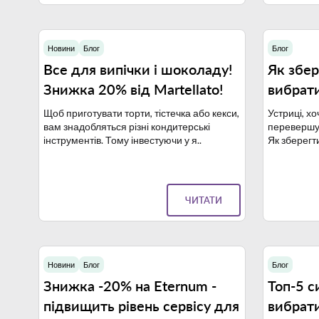
Новини
Блог
Блог
22.09.2023
Все для випічки і шоколаду!
Як збер
Знижка 20% від Martellato!
вибрати
Щоб приготувати торти, тістечка або кекси,
Устриці, хоч
вам знадобляться різні кондитерські
перевершуют
інструментів. Тому інвестуючи у я..
Як зберегти
ЧИТАТИ
Новини
Блог
Блог
11.09.2023
Знижка -20% на Eternum -
Топ-5 с
підвищить рівень сервісу для
вибрати