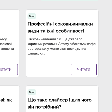
Блог
8.04.2024
31.10.2023
Професійні соковижималки -
види та їхні особливості
несу
Свіжовичавлений сік - це джерело
ює свої
корисних речовин. А тому в багатьох кафе,
е меню та
ресторанах у меню є ця позиція, яка
швидко ст..
ЧИТАТИ
ЧИТАТИ
Блог
3.10.2023
19.10.2023
і: як
Що таке слайсер і для чого
він потрібний?