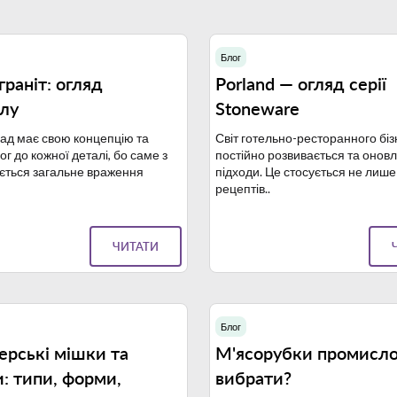
Блог
02.05.2024
1
раніт: огляд
Porland — огляд серії
алу
Stoneware
ад має свою концепцію та
Світ готельно-ресторанного біз
г до кожної деталі, бо саме з
постійно розвивається та оновл
ється загальне враження
підходи. Це стосується не лиш
рецептів..
ЧИТАТИ
Блог
30.10.2023
2
ерські мішки та
М'ясорубки промислов
: типи, форми,
вибрати?