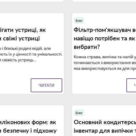
Блог
21.09.2023
1
ігати устриці, як
Фільтр-пом'якшувач в
 свіжі устриці
навіщо потрібен та як
вибрати?
 і близькі родичі мідій, але
ь їх у цінності та унікальності.
Кожна страва, випічка та напій 
 свіжість устриць ..
починаються з використання во
яка використовується як для пр
ЧИТАТИ
Блог
04.09.2023
2
иліконових форм: як
Основний кондитерс
 безпечну і підхожу
інвентар для випічки 