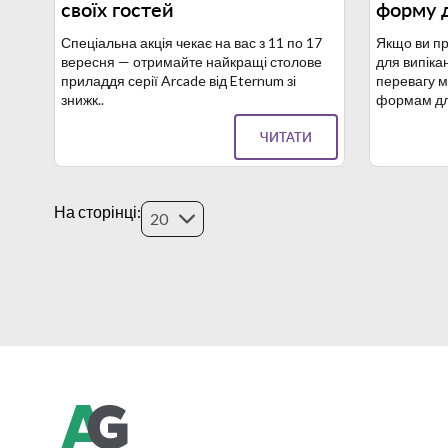
своїх гостей
форму д
Спеціальна акція чекає на вас з 11 по 17
Якщо ви пр
вересня — отримайте найкращі столове
для випіка
приладдя серії Arcade від Eternum зі
перевагу 
знижк..
формам дл
ЧИТАТИ
На сторінці:
20