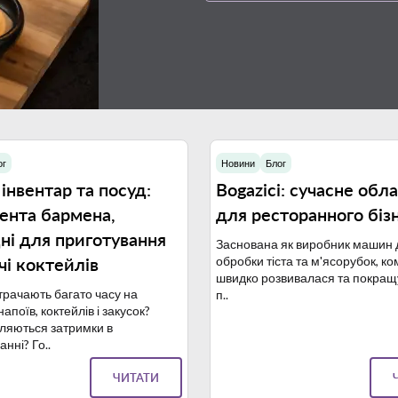
ог
Новини
Блог
10.10.2023
0
інвентар та посуд:
Bogazici: сучасне обл
ента бармена,
для ресторанного біз
ні для приготування
Заснована як виробник машин 
чі коктейлів
обробки тіста та м'ясорубок, к
швидко розвивалася та покращ
рачають багато часу на
п..
напоїв, коктейлів і закусок?
ляються затримки в
нні? Го..
ЧИТАТИ