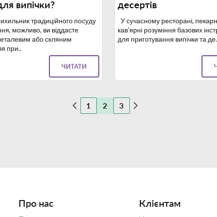
ля випічки?
десертів
ихильник традиційного посуду
У сучасному ресторані, пекарн
ння, можливо, ви віддасте
кав'ярні розуміння базових інс
металевим або скляним
для приготування випічки та де.
я при..
ЧИТАТИ
1
2
3
Про нас
Клієнтам