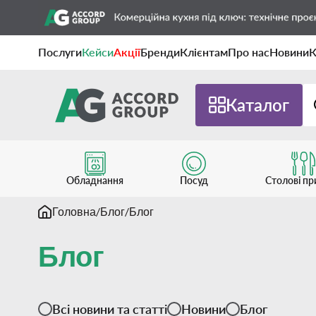
Послуги
Кейси
Акції
Бренди
Клієнтам
Про нас
Новини
К
Каталог
Обладнання
Посуд
Столові п
Головна
Блог
Блог
Блог
Всі новини та статті
Новини
Блог