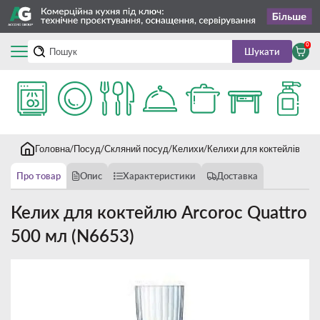
0
Шукати
Головна
Посуд
Скляний посуд
Келихи
Келихи для коктейлів
Кел
Про товар
Опис
Характеристики
Доставка
Келих для коктейлю Arcoroc Quattro
500 мл (N6653)