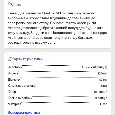
Опис
Келих для коктейлю Quattro 500 мл від популярного
виробника Arcoroc стане відмінним доповненням до
сервіровки вашого столу. Різноманітність колекцій від
Arcoroc дозволяє підібрати скляний посуд для будь-якого
типу закладу. Завдяки співвідношенню ціни і якості, концерн
Arc International завоював популярність у багатьох
рестораторів по всьому світу.
Характеристики
Виробник
Arcoroc (Франція)
Висота
220 мм
Діаметр
87 мм
Кількість в упаковці
6 шт
Колір
Прозорий
Країна-виробник
Франція
Матеріал
Скло
Можна мити в посудомийній машині
Так
Всі характеристики