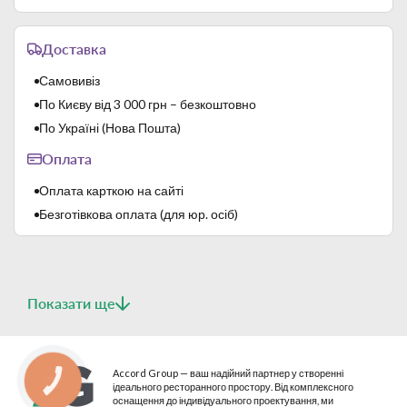
Об'єм
500 мл
Серія
Quattro
Доставка
Тип
Бокалы для коктейлей
Самовивіз
По Києву від 3 000 грн – безкоштовно
По Україні (Нова Пошта)
Оплата
Оплата карткою на сайті
Безготівкова оплата (для юр. осіб)
Показати ще
Accord Group — ваш надійний партнер у створенні
КНОПКА
ідеального ресторанного простору. Від комплексного
СВЯЗИ
оснащення до індивідуального проектування, ми