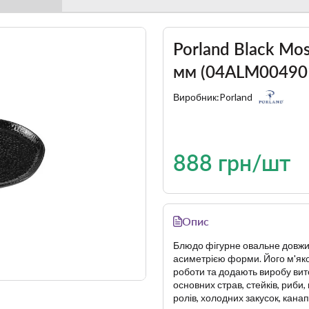
Porland Black Mo
мм (04ALM00490
Виробник:
Porland
888 грн/шт
Опис
Блюдо фігурне овальне довжи
асиметрією форми. Його м'яко 
роботи та додають виробу вит
основних страв, стейків, риби,
ролів, холодних закусок, канапе