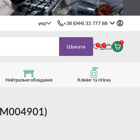
укр
+38 (044) 33 777 88
0
0
0
Шукати
Нейтральне обладання
Клінінг та гігієна
ALM004901)