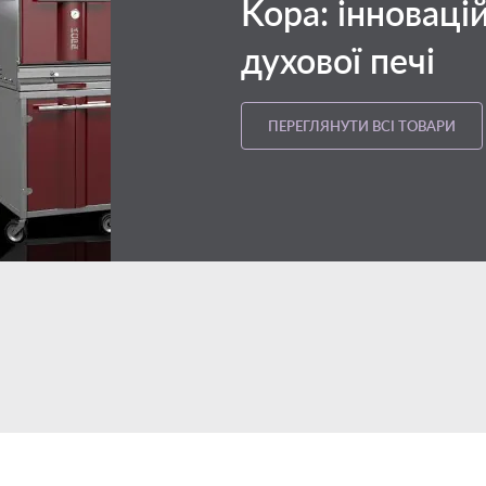
Kopa: інноваці
духової печі
ПЕРЕГЛЯНУТИ ВСІ ТОВАРИ