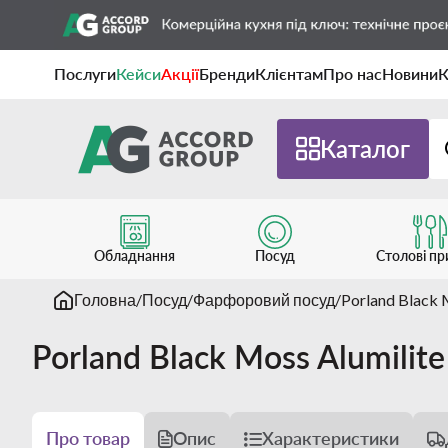
Послуги
Кейси
Акції
Бренди
Клієнтам
Про нас
Новини
К
Каталог
Обладнання
Посуд
Столові п
Головна
Посуд
Фарфоровий посуд
Porland Black
Porland Black Moss Alumil
Про товар
Опис
Характеристики