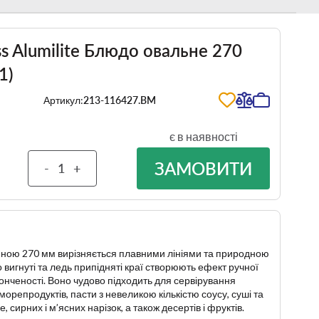
ss Alumilite Блюдо овальне 270
1)
Артикул:
213-116427.BM
є в наявності
ЗАМОВИТИ
-
+
ною 270 мм вирізняється плавними лініями та природною
вигнуті та ледь припідняті краї створюють ефект ручної
онченості. Воно чудово підходить для сервірування
 морепродуктів, пасти з невеликою кількістю соусу, суші та
, сирних і м’ясних нарізок, а також десертів і фруктів.