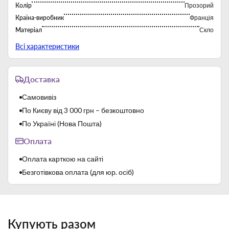
Колір
Прозорий
Країна-виробник
Франція
Матеріал
Скло
Можна мити в посудомийній машині
Так
Всі характеристики
Об'єм
150 мл
Серія
Champagne&Cocktail Nick&Nora
Доставка
Тип
Бокалы для коктейлей
Самовивіз
По Києву від 3 000 грн – безкоштовно
По Україні (Нова Пошта)
Оплата
Оплата карткою на сайті
Безготівкова оплата (для юр. осіб)
Купують разом