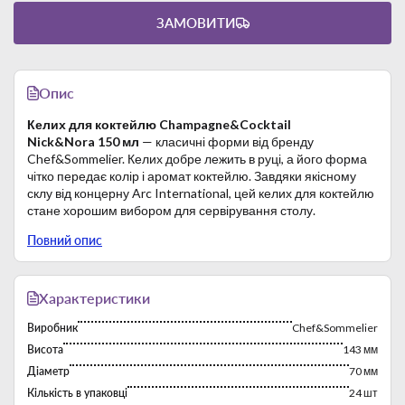
ЗАМОВИТИ
Опис
Келих для коктейлю Champagne&Cocktail
Nick&Nora 150 мл
— класичні форми від бренду
Chef&Sommelier. Келих добре лежить в руці, а його форма
чітко передає колір і аромат коктейлю. Завдяки якісному
склу від концерну Arc International, цей келих для коктейлю
стане хорошим вибором для сервірування столу.
Кратність пакування: 24 шт.
Повний опис
Характеристики
Виробник
Chef&Sommelier
Висота
143 мм
Діаметр
70 мм
Кількість в упаковці
24 шт