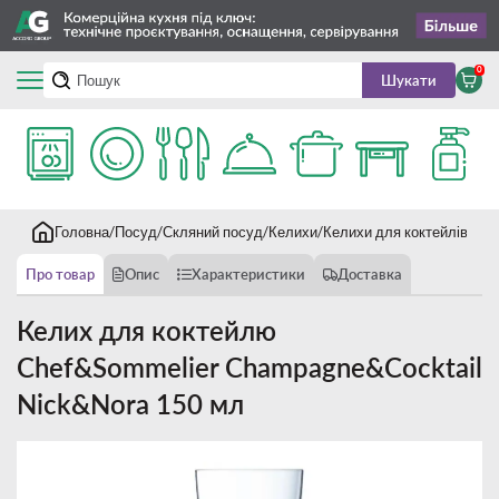
0
Шукати
Головна
Посуд
Скляний посуд
Келихи
Келихи для коктейлів
Кел
Про товар
Опис
Характеристики
Доставка
Келих для коктейлю
Chef&Sommelier Champagne&Cocktail
Nick&Nora 150 мл