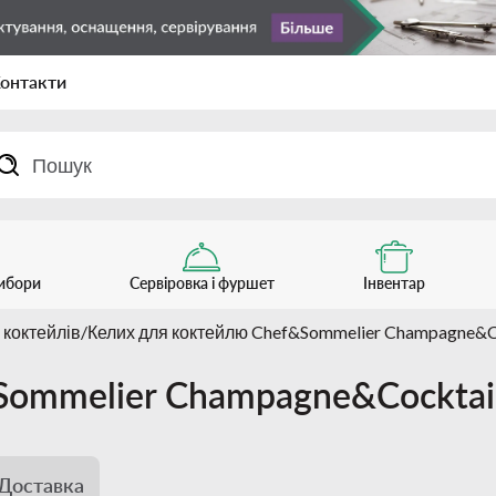
онтакти
рибори
Сервіровка і фуршет
Інвентар
 коктейлів
Келих для коктейлю Chef&Sommelier Champagne&Co
Sommelier Champagne&Cocktai
Доставка