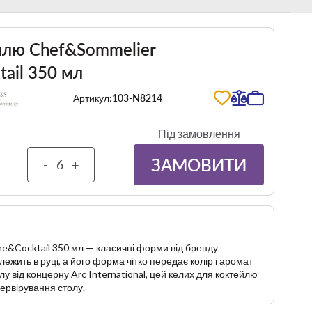
йлю Chef&Sommelier
ail 350 мл
Артикул:
103-N8214
Під замовлення
ЗАМОВИТИ
-
+
e&Cocktail 350 мл — класичні форми від бренду
ежить в руці, а його форма чітко передає колір і аромат
лу від концерну Arc International, цей келих для коктейлю
ервірування столу.