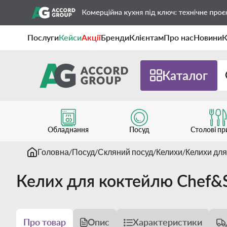
Послуги
Кейси
Акції
Бренди
Клієнтам
Про нас
Новини
К
Каталог
Обладнання
Посуд
Столові п
Головна
Посуд
Скляний посуд
Келихи
Келихи для
Келих для коктейлю Chef&
Про товар
Опис
Характеристики