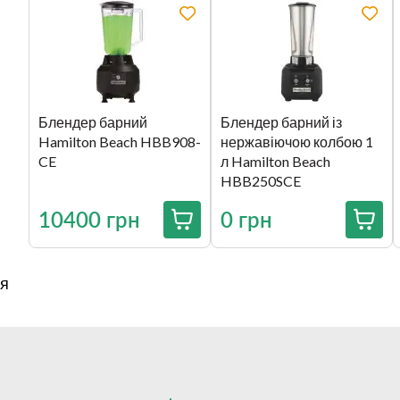
Блендер барний
Блендер барний із
Hamilton Beach HBB908-
нержавіючою колбою 1
CE
л Hamilton Beach
HBB250SCE
10400 грн
0 грн
я