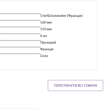
Chef&Sommelier (Франція)
160 мм
110 мм
6 шт
Прозорий
Франція
Скло
Так
машині
350 мл
Champagne&Cocktail
Бокалы для коктейлей
ПЕРЕГЛЯНУТИ ВСІ ТОВАРИ