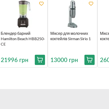
Блендер барний
Міксер для молочних
Мікс
Hamilton Beach HBB250-
коктейлів Sirman Sirio 1
кокте
CE
21996 грн
13000 грн
26