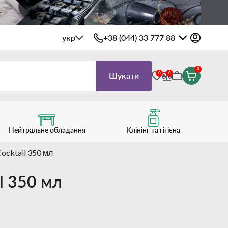
укр
+38 (044) 33 777 88
0
0
0
Шукати
Нейтральне обладання
Клінінг та гігієна
cktail 350 мл
l 350 мл