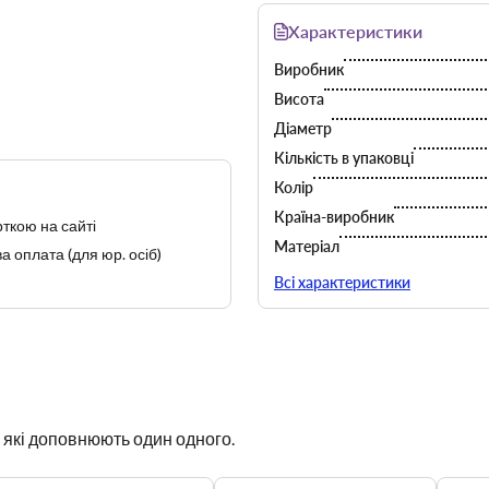
Характеристики
Виробник
Висота
Діаметр
Кількість в упаковці
Колір
Країна-виробник
ткою на сайті
Матеріал
а оплата (для юр. осіб)
Можна мити в посудомийній 
Всі характеристики
Об'єм
Серія
Тип
, які доповнюють один одного.