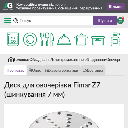
0
Шукати
Головна
Обладнання
Електромеханічне обладнання
Овочерізки
Про товар
Опис
Характеристики
Доставка
Диск для овочерізки Fimar Z7
(шинкування 7 мм)