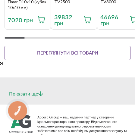
Fimar D10x10 (кубик
TV2500
TV3000
10х10 мм)
39832
46696
7020 грн
грн
грн
ПЕРЕГЛЯНУТИ ВСІ ТОВАРИ
я
Показати ще
КНОПКА
СВЯЗИ
Accord Group — ваш надійний партнер у створенні
ідеального ресторанного простору. Від комплексного
оснащення до індивідуального проектування, ми
забезпечимо вас всім необхідним для успішного запуску та