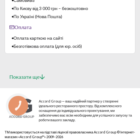
Самовивіз
По Києву від 3 000 грн – безкоштовно
По Україні (Нова Пошта)
Оплата
Оплата карткою на сайті
Безготівкова оплата (для юр. осіб)
Показати ще
Accord Group — ваш надійний партнер у створенні
ідеального ресторанного простору. Від комплексного
КНОПКА
СВЯЗИ
оснащення до індивідуального проектування, ми
забезпечимо вас всім необхідним для успішного запуску та
роботи вашого закладу.
ТМ використовується на підставі ліцензії правовласника Accord Group © Інтернет-
магазин «Accord Group™» 2009–2026