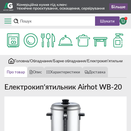
0
Шукати
Головна
Обладнання
Барне обладнання
Електрокип'ятильники
Е
Про товар
Опис
Характеристики
Доставка
Електрокип'ятильник Airhot WB-20