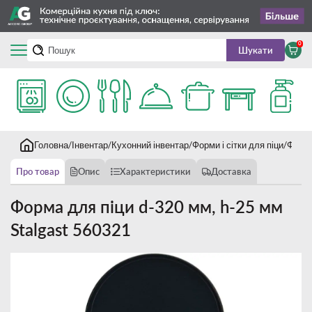
0
Шукати
Головна
Інвентар
Кухонний інвентар
Форми і сітки для піци
Форма
Про товар
Опис
Характеристики
Доставка
Форма для піци d-320 мм, h-25 мм
Stalgast 560321