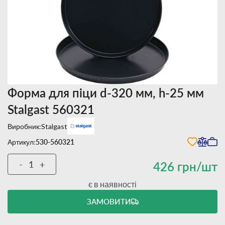
Форма для піци d-320 мм, h-25 мм
Stalgast 560321
Виробник:
Stalgast
Артикул:
530-560321
-
+
426 грн/шт
є в наявності
ЗАМОВИТИ