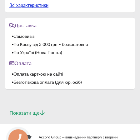
Тип
Форми для піци
Всі характеристики
Після кожного миття слід ретельно просушити і
змастити форму олією (у жодному разі не залишати її
сухою).
Доставка
Самовивіз
По Києву від 3 000 грн – безкоштовно
По Україні (Нова Пошта)
Оплата
Оплата карткою на сайті
Безготівкова оплата (для юр. осіб)
Показати ще
Accord Group — ваш надійний партнер у створенні
КНОПКА