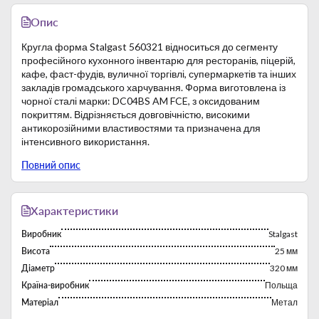
Опис
Кругла форма Stalgast 560321 відноситься до сегменту
професійного кухонного інвентарю для ресторанів, піцерій,
кафе, фаст-фудів, вуличної торгівлі, супермаркетів та інших
закладів громадського харчування. Форма виготовлена із
чорної сталі марки: DC04BS AM FCE, з оксидованим
покриттям. Відрізняється довговічністю, високими
антикорозійними властивостями та призначена для
інтенсивного використання.
Загальні принципи використання форми:
Повний опис
Використовується тільки для випічки, а не для іншої
обробки або зберігання продуктів харчування. Інакше
можливе їхнє окислення.
Температура випікання не повинна перевищувати
Характеристики
позначки 280⁰С.
Виробник
Stalgast
Видалення залишків тіста або інших складових піци
відбувається лише внаслідок миття у теплій воді з
Висота
25 мм
додаванням побутової хімії (не їдкі миючі засоби).
Діаметр
320 мм
Забороняється використання миючих шайб і пасти
Країна-виробник
Польща
з гранулами, для уникнення механічних подряпин
Матеріал
Метал
покриття.
Забороняється миття у посудомийній машині.