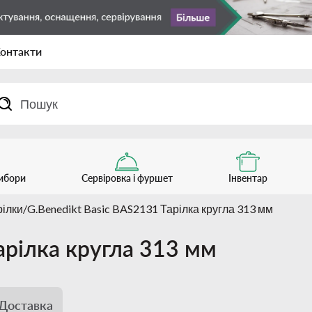
онтакти
рибори
Сервіровка і фуршет
Інвентар
рілки
G.Benedikt Basic BAS2131 Тарілка кругла 313 мм
арілка кругла 313 мм
Доставка