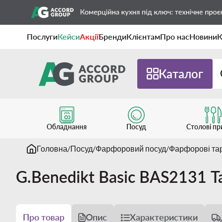
Послуги
Кейси
Акції
Бренди
Клієнтам
Про нас
Новини
К
Каталог
Обладнання
Посуд
Столові п
Головна
Посуд
Фарфоровий посуд
Фарфорові та
G.Benedikt Basic BAS2131 Т
Про товар
Опис
Характеристики