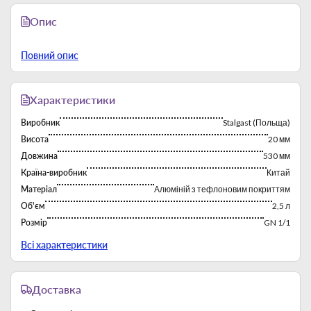
Опис
Повний опис
Характеристики
Виробник
Stalgast (Польща)
Висота
20 мм
Довжина
530 мм
Країна-виробник
Китай
Матеріал
Алюміній з тефлоновим покриттям
Об'єм
2,5 л
Розмір
GN 1/1
Тип
Гастроємності
Всі характеристики
Доставка