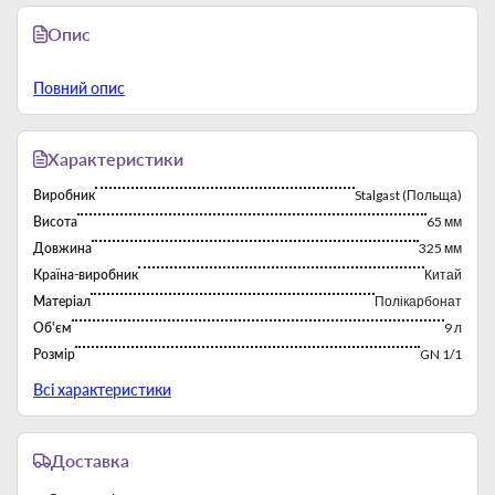
Опис
Повний опис
Характеристики
Виробник
Stalgast (Польща)
Висота
65 мм
Довжина
325 мм
Країна-виробник
Китай
Матеріал
Полікарбонат
Об'єм
9 л
Розмір
GN 1/1
Тип
Гастроемкости
Всі характеристики
Доставка