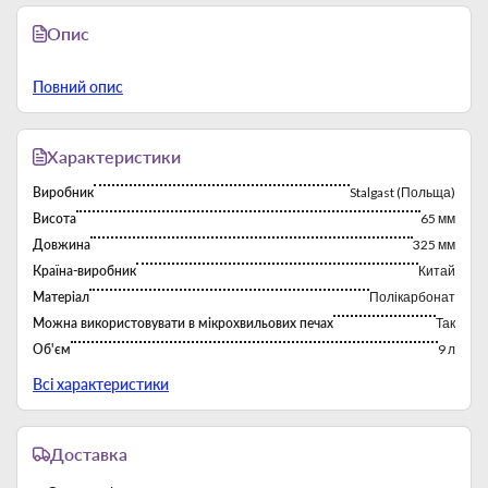
Опис
Повний опис
Характеристики
Виробник
Stalgast (Польща)
Висота
65 мм
Довжина
325 мм
Країна-виробник
Китай
Матеріал
Полікарбонат
Можна використовувати в мікрохвильових печах
Так
Об'єм
9 л
Розмір
GN 1/1
Всі характеристики
Температура мін.
-40 °С
Температура макс.
+110 °C
Доставка
Тип
Гастроемкости