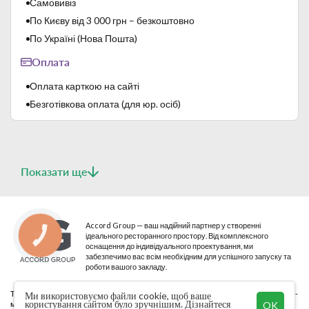
Самовивіз
По Києву від 3 000 грн – безкоштовно
По Україні (Нова Пошта)
Оплата
Оплата карткою на сайті
Безготівкова оплата (для юр. осіб)
Показати ще
Accord Group — ваш надійний партнер у створенні
ідеального ресторанного простору. Від комплексного
КНОПКА
СВЯЗИ
оснащення до індивідуального проектування, ми
забезпечимо вас всім необхідним для успішного запуску та
роботи вашого закладу.
ТМ використовується на підставі ліцензії правовласника Accord Group © Інтернет-
Ми використовуємо файли cookie, щоб ваше
користування сайтом було зручнішим. Дізнайтеся
магазин «Accord Group™» 2009–2026
OK