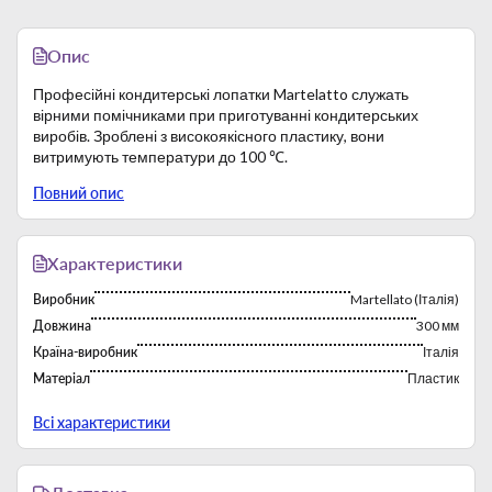
Опис
Професійні кондитерські лопатки Martelatto служать
вірними помічниками при приготуванні кондитерських
виробів. Зроблені з високоякісного пластику, вони
витримують температури до 100 ℃.
Довжина лопатки — 300 мм.
Повний опис
Розмір робочої частини — 30х155 мм.
Матеріал — пластик.
Характеристики
Виробник
Martellato (Італія)
Довжина
300 мм
Країна-виробник
Італія
Матеріал
Пластик
Тип
Лопатки
Всі характеристики